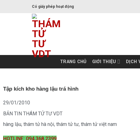
Skip
Có giấy phép hoạt động
to
content
TRANG CHỦ
GIỚI THIỆU
DỊCH 
Tập kích kho hàng lậu trá hình
29/01/2010
BẢN TIN THÁM TỬ TƯ VDT
hàng lậu
,
thám tử hà nội
,
thám tử tư
,
thám tử việt nam
HOTLINE: 094.368.2399