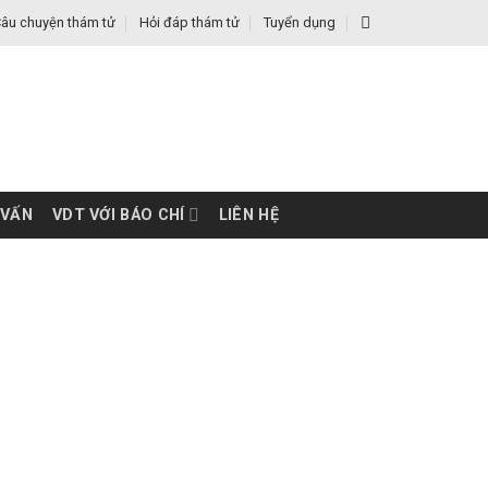
âu chuyện thám tử
Hỏi đáp thám tử
Tuyển dụng
 VẤN
VDT VỚI BÁO CHÍ
LIÊN HỆ