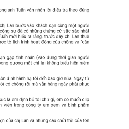
ong anh Tuấn vẫn nhận lời điều tra theo đúng
y chị Lan bước vào khách sạn cùng một người
c cộng sự đã có những chứng cứ sắc sảo nhất
uấn mới hiểu ra rằng, trước đây chị Lan thuê
ược tờ lịch trình hoạt động của chồng và “căn
ạn gặp tình nhân (vào đúng thời gian người
song gương mặt chị lại không biểu hiện niềm
h còn định hành hạ tôi đến bao giờ nữa. Ngay từ
y tôi có chồng rồi mà vẫn hàng ngày phải phục
 cục là em định bỏ tôi chứ gì, em có muốn clip
n viên trong công ty em xem và bình phẩm
ẹn của chị Lan và những câu chửi thề của tên