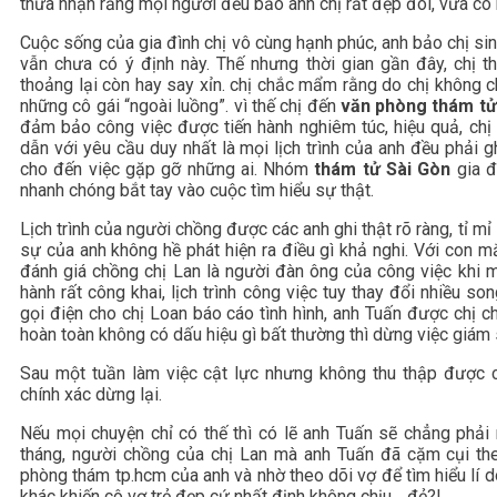
thừa nhận rằng mọi người đều bảo anh chị rất đẹp đôi, vừa có ng
Cuộc sống của gia đình chị vô cùng hạnh phúc, anh bảo chị sin
vẫn chưa có ý định này. Thế nhưng thời gian gần đây, chị t
thoảng lại còn hay say xỉn. chị chắc mẩm rằng do chị không 
những cô gái “ngoài luồng”. vì thế chị đến
văn phòng thám t
đảm bảo công việc được tiến hành nghiêm túc, hiệu quả, chị
dẫn với yêu cầu duy nhất là mọi lịch trình của anh đều phải gh
cho đến việc gặp gỡ những ai. Nhóm
thám tử Sài Gòn
gia đ
nhanh chóng bắt tay vào cuộc tìm hiểu sự thật.
Lịch trình của người chồng được các anh ghi thật rõ ràng, tỉ m
sự của anh không hề phát hiện ra điều gì khả nghi. Với con 
đánh giá chồng chị Lan là người đàn ông của công việc khi m
hành rất công khai, lịch trình công việc tuy thay đổi nhiều so
gọi điện cho chị Loan báo cáo tình hình, anh Tuấn được chị ch
hoàn toàn không có dấu hiệu gì bất thường thì dừng việc giám s
Sau một tuần làm việc cật lực nhưng không thu thập được 
chính xác dừng lại.
Nếu mọi chuyện chỉ có thế thì có lẽ anh Tuấn sẽ chẳng phải
tháng, người chồng của chị Lan mà anh Tuấn đã cặm cụi th
phòng thám tp.hcm của anh và nhờ theo dõi vợ để tìm hiểu lí d
khác khiến cô vợ trẻ đẹp cứ nhất định không chịu …đẻ?!