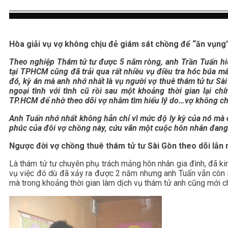
Hòa giải vụ vợ không chịu đẻ giám sát chồng để “ăn vụng”
Theo nghiệp
Thám tử tư
được 5 năm ròng, anh Trần Tuấn hiệ
tại TPHCM cũng đã trải qua rất nhiều vụ điều tra hóc búa mà
đó, kỳ án mà anh nhớ nhất là vụ người vợ thuê thám tử tư Sài
ngoại tình với tình cũ rồi sau một khoảng thời gian lại 
TP.HCM để nhờ theo dõi vợ nhằm tìm hiểu lý do…vợ không ch
Anh Tuấn nhớ nhất không hẳn chỉ vì mức độ ly kỳ của nó mà 
phúc của đôi vợ chồng này, cứu vãn một cuộc hôn nhân đan
Ngược đời vợ chồng thuê thám tử tư Sài Gòn theo dõi lẫn 
Là thám tử tư chuyên phụ trách mảng hôn nhân gia đình, đã ki
vụ việc đó dù đã xảy ra được 2 năm nhưng anh Tuấn vẫn còn n
mà trong khoảng thời gian làm dịch vụ thám tử anh cũng mới ch