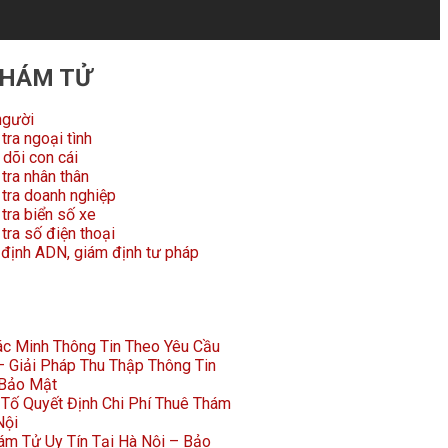
THÁM TỬ
người
tra ngoại tình
dõi con cái
tra nhân thân
 tra doanh nghiệp
tra biển số xe
tra số điện thoại
 định ADN, giám định tư pháp
Xác Minh Thông Tin Theo Yêu Cầu
 Giải Pháp Thu Thập Thông Tin
 Bảo Mật
Tố Quyết Định Chi Phí Thuê Thám
Nội
ám Tử Uy Tín Tại Hà Nội – Bảo