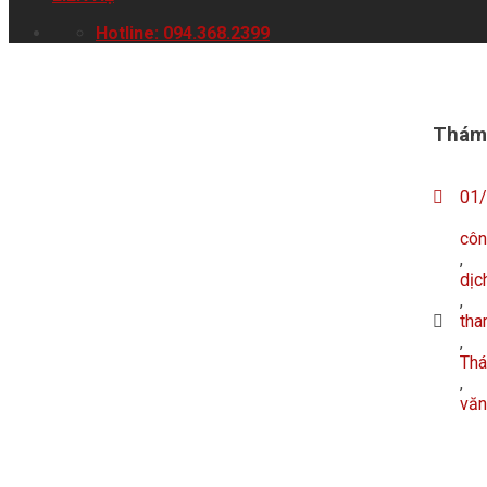
Hotline: 094.368.2399
Thám 
01
côn
,
dịc
,
tha
,
Thá
,
văn