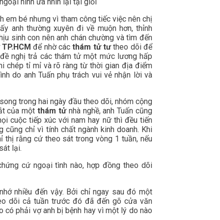
oại hình ưa nhìn lại tại giỏi
h em bé nhưng vì tham công tiếc việc nên chị
hấy anh thường xuyên đi về muộn hơn, thỉnh
chịu sinh con nên anh chán chường và tìm đến
ử TP.HCM
để nhờ các
thám tử tư
theo dõi để
 đề nghị trả các thám tử một mức lương hấp
i chép tỉ mỉ và rõ ràng từ thời gian địa điểm
ình do anh Tuấn phụ trách vui vẻ nhận lời và
ỉ song trong hai ngày đầu theo dõi, nhóm cộng
mắt của một
thám tử
nhà nghề, anh Tuấn cũng
ọi cuộc tiếp xúc với nam hay nữ thì đều tiến
ng cũng chỉ vì tính chất ngành kinh doanh. Khi
ỉ thị rằng cứ theo sát trong vòng 1 tuần, nếu
át lại.
chứng cứ ngoại tình nào, hợp đồng theo dõi
 nhớ nhiều đến vậy. Bởi chỉ ngay sau đó một
eo dõi cả tuần trước đó đã đến gõ cửa văn
o có phải vợ anh bị bệnh hay vì một lý do nào