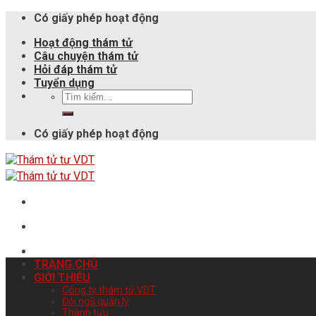
Có giấy phép hoạt động
Hoạt động thám tử
Câu chuyện thám tử
Hỏi đáp thám tử
Tuyển dụng
Có giấy phép hoạt động
TRANG CHỦ
GIỚI THIỆU
Công ty thám tử VDT
Đội ngũ quản lý
Thành tựu