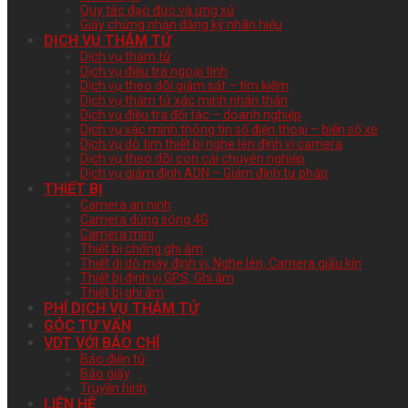
Quy tắc đạo đức và ứng xử
Giấy chứng nhận đăng ký nhãn hiệu
DỊCH VỤ THÁM TỬ
Dịch vụ thám tử
Dịch vụ điều tra ngoại tình
Dịch vụ theo dõi giám sát – tìm kiếm
Dịch vụ thám tử xác minh nhân thân
Dịch vụ điều tra đối tác – doanh nghiệp
Dịch vụ xác minh thông tin số điện thoại – biển số xe
Dịch vụ dò tìm thiết bị nghe lén định vị camera
Dịch vụ theo dõi con cái chuyên nghiệp
Dịch vụ giám định ADN – Giám định tư pháp
THIẾT BỊ
Camera an ninh
Camera dùng sóng 4G
Camera mini
Thiết bị chống ghi âm
Thiết dị dò máy định vị, Nghe lén, Camera giấu kín
Thiết bị định vị GPS, Ghi âm
Thiết bị ghi âm
PHÍ DỊCH VỤ THÁM TỬ
GÓC TƯ VẤN
VDT VỚI BÁO CHÍ
Báo điện tử
Báo giấy
Truyền hình
LIÊN HỆ