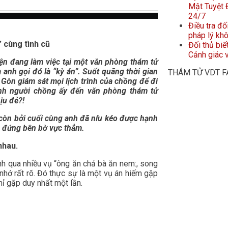
Mật Tuyệt Đ
24/7
Điều tra đố
pháp lý kh
 cùng tình cũ
Đối thủ biế
Cảnh giác v
n đang làm việc tại một văn phòng thám tử
 anh gọi đó là “kỳ án”. Suốt quãng thời gian
THÁM TỬ VDT 
 Gòn giám sát mọi lịch trình của chồng để đi
chính người chồng ấy đến văn phòng thám tử
ịu đẻ?!
còn bởi cuối cùng anh đã níu kéo được hạnh
g đứng bên bờ vực thẳm.
nhau.
nh qua nhiều vụ “ông ăn chả bà ăn nem:, song
hớ rất rõ. Đó thực sự là một vụ án hiếm gặp
ỉ gặp duy nhất một lần.