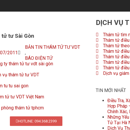
DỊCH VỤ 
Thám tử tìm 
tử tư Sài Gòn
Thám tử điều 
Thám tử theo 
BẢN TIN THÁM TỬ TƯ VDT
Thám tử điều 
/07/2011
,
Thám tử điều
BÁO ĐIỆN TỬ
Thám tử điều 
g ty thám tử tư vdt sài gòn
Thám tử điều 
Dịch vụ giám
h vụ thám tử tư VDT
m tu tu sai gon
TIN MỚI NHẤT
m tử tư VDT Việt Nam
Điều Tra, 
Hợp Pháp –
 phòng thám tử tphcm
Chính Xác,
Những Yếu 
HOTLINE: 094.368.2399
Tử Tại Hà 
Dịch Vụ Th