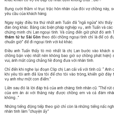
Bụng cười thầm vì trục trặc hôn nhân của đôi vợ chồng này, s
yêu cầu của khách hàng.
Ngay ngày điều tra thứ nhất anh Tuấn đã “ngã ngửa” khi thấ
đàn ông khác. Bằng các biện pháp nghiệp vụ , anh Tuấn và cá
chứng minh chị Lan ngoại tình. Và cũng đến giờ phút đó anh T
thám tử tư Sài Gòn
theo dõi chồng ngoại tình chỉ là để có đ
chuẩn giờ” để đi ngoại tình với kẻ khác.
Điều anh Tuấn thấy tò mò nhất là chị Lan bước vào khách s
chồng bận việc nhất nên không bao giờ sợ chồng phát hiện) 
vui, ánh mắt cũng chẳng hề đong đưa với nhân tình.
Chỉ đến khi nghe lại đoạn Clip chị Lan cãi vã với tình cũ: “ An
khi yêu tôi anh đã lừa tôi để cho tôi vào tròng, khiến giờ đâ
vụ anh như một con điểm.”
Liền sau đó là lời đáp trả của anh chàng tình nhân cũ: “Thế rút
của em ân ái với thằng này được chồng em và cả đám nhâ
không…”
Những tiếng động tiếp theo giờ chỉ còn là những tiếng nấc ngh
nhân tình làm “chuyện ấy”