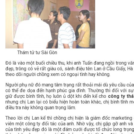
Thám tử tư Sài Gòn
Đó là vào một buổi chiều thu, khi anh Tuấn đang ngồi trong v
đẹp, trông có vẻ rất giàu có, sành điệu tên Lan ở Cầu Giấy, H
theo dõi người chồng xem có ngoại tình hay không.
Người phụ nữ đó mang tâm trạng rất thoải mái dù yêu cầu của 
có thể đe dọa đến hạnh phúc gia đình. Thường thì đối với sự
giữ được bình tĩnh, họ luôn ủ dột khi đến kể cho
công ty th
nhưng chị Lan lại có biểu hiện hoàn toàn khác, chị bình tĩnh m
điều tra này không quan trọng lắm.
Theo lời chị Lan kể thì chồng chị hiện là giám đốc marketing
viên một công ty đối tác của anh. Nhờ vậy, chị gặp gỡ anh và 
của tình yêu đẹp đó là một đám cưới được tổ chức long trọng 