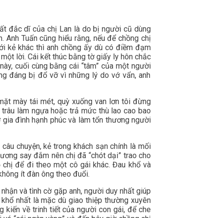
ất đắc dĩ của chị Lan là do bị người cũ dùng
nh. Anh Tuấn cũng hiểu rằng, nếu để chồng chị
ới kẻ khác thì anh chồng ấy dù có điềm đạm
ột lời. Cái kết thúc bằng tờ giấy ly hôn chắc
 này, cuối cùng bằng cái “tâm” của một người
g đáng bị đổ vỡ vì những lý do vớ vẩn, anh
 mặt mày tái mét, quỳ xuống van lơn tôi đừng
m trâu làm ngựa hoặc trả mức thù lao cao bao
 gia đình hạnh phúc và làm tổn thương người
 câu chuyện, kẻ trong khách sạn chính là mối
 đương say đắm nên chị đã “chót dại” trao cho
 chị để đi theo một cô gái khác. Đau khổ và
không ít đàn ông theo đuổi.
nhận và tình cờ gặp anh, người duy nhất giúp
u khổ nhất là mặc dù giao thiệp thường xuyên
kiến về trinh tiết của người con gái, để che