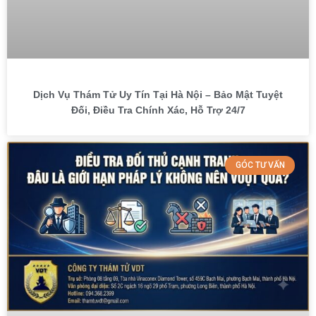
Dịch Vụ Thám Tử Uy Tín Tại Hà Nội – Bảo Mật Tuyệt
Đối, Điều Tra Chính Xác, Hỗ Trợ 24/7
GÓC TƯ VẤN