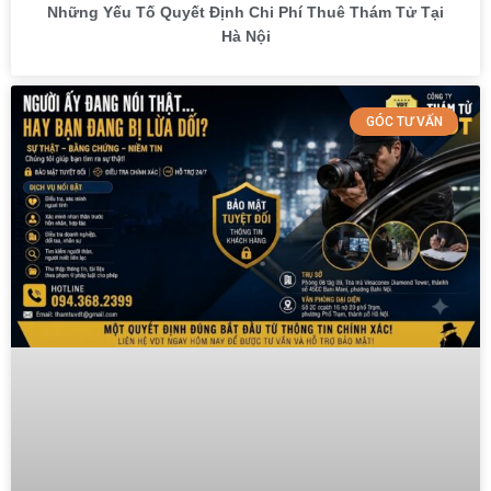
Những Yếu Tố Quyết Định Chi Phí Thuê Thám Tử Tại
Hà Nội
GÓC TƯ VẤN