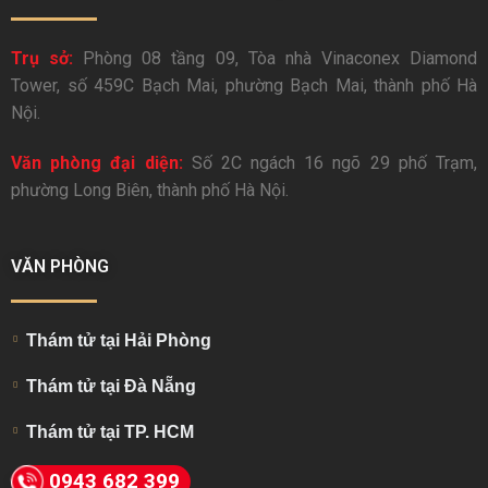
Trụ sở:
Phòng 08 tầng 09, Tòa nhà Vinaconex Diamond
Tower, số 459C Bạch Mai, phường Bạch Mai, thành phố Hà
Nội.
Văn phòng đại diện:
Số 2C ngách 16 ngõ 29 phố Trạm,
phường Long Biên, thành phố Hà Nội.
VĂN PHÒNG
Thám tử tại Hải Phòng
Thám tử tại Đà Nẵng
Thám tử tại TP. HCM
0943 682 399
THÔNG TIN LIÊN HỆ