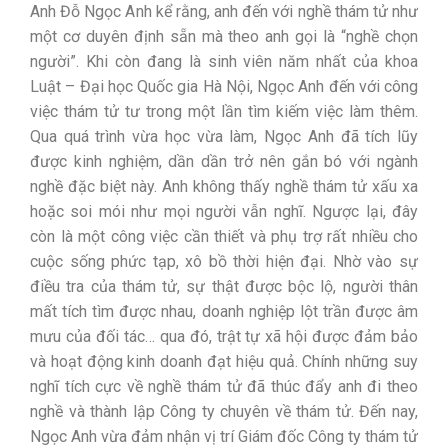
Anh Đỗ Ngọc Anh kể rằng, anh đến với nghề thám tử như
một cơ duyên định sẵn mà theo anh gọi là “nghề chọn
người”. Khi còn đang là sinh viên năm nhất của khoa
Luật – Đại học Quốc gia Hà Nội, Ngọc Anh đến với công
việc thám tử tư trong một lần tìm kiếm việc làm thêm.
Qua quá trình vừa học vừa làm, Ngọc Anh đã tích lũy
được kinh nghiệm, dần dần trở nên gắn bó với ngành
nghề đặc biệt này. Anh không thấy nghề thám tử xấu xa
hoặc soi mói như mọi người vẫn nghĩ. Ngược lại, đây
còn là một công việc cần thiết và phụ trợ rất nhiều cho
cuộc sống phức tạp, xô bồ thời hiện đại. Nhờ vào sự
điều tra của thám tử, sự thật được bộc lộ, người thân
mất tích tìm được nhau, doanh nghiệp lột trần được âm
mưu của đối tác… qua đó, trật tự xã hội được đảm bảo
và hoạt động kinh doanh đạt hiệu quả. Chính những suy
nghĩ tích cực về nghề thám tử đã thúc đẩy anh đi theo
nghề và thành lập Công ty chuyên về thám tử. Đến nay,
Ngọc Anh vừa đảm nhận vị trí Giám đốc Công ty thám tử