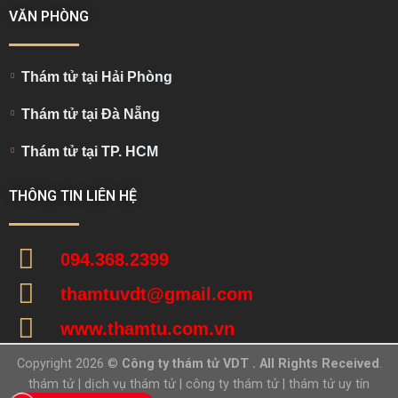
VĂN PHÒNG
Thám tử tại Hải Phòng
Thám tử tại Đà Nẵng
Thám tử tại TP. HCM
THÔNG TIN LIÊN HỆ
094.368.2399
thamtuvdt@gmail.com
www.thamtu.com.vn
Copyright 2026 ©
Công ty thám tử VDT . All Rights Received
.
thám tử
|
dịch vụ thám tử
|
công ty thám tử
|
thám tử uy tín