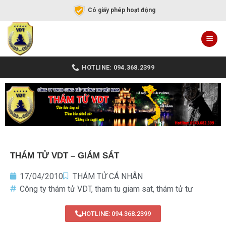
Có giấy phép hoạt động
HOTLINE: 094.368.2399
THÁM TỬ VDT – GIÁM SÁT
17/04/2010
THÁM TỬ CÁ NHÂN
Công ty thám tử VDT
,
tham tu giam sat
,
thám tử tư
HOTLINE: 094.368.2399