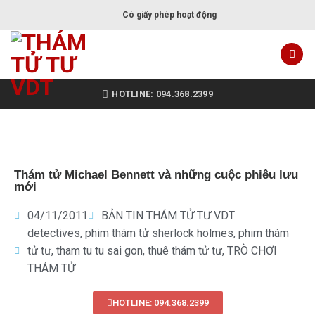
Có giấy phép hoạt động
HOTLINE: 094.368.2399
Thám tử Michael Bennett và những cuộc phiêu lưu
mới
04/11/2011
BẢN TIN THÁM TỬ TƯ VDT
detectives
,
phim thám tử sherlock holmes
,
phim thám
tử tư
,
tham tu tu sai gon
,
thuê thám tử tư
,
TRÒ CHƠI
THÁM TỬ
HOTLINE: 094.368.2399