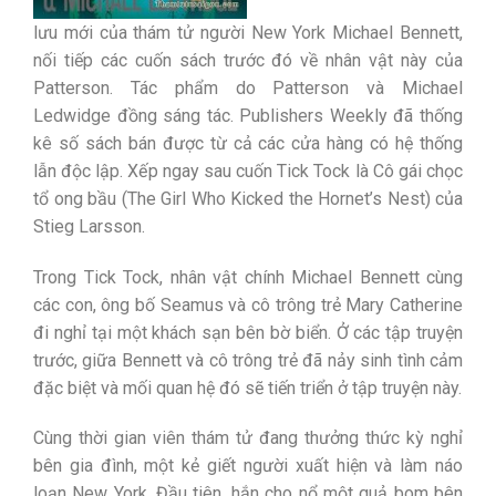
lưu mới của thám tử người New York Michael Bennett,
nối tiếp các cuốn sách trước đó về nhân vật này của
Patterson. Tác phẩm do Patterson và Michael
Ledwidge đồng sáng tác. Publishers Weekly đã thống
kê số sách bán được từ cả các cửa hàng có hệ thống
lẫn độc lập. Xếp ngay sau cuốn Tick Tock là Cô gái chọc
tổ ong bầu (The Girl Who Kicked the Hornet’s Nest) của
Stieg Larsson.
Trong Tick Tock, nhân vật chính Michael Bennett cùng
các con, ông bố Seamus và cô trông trẻ Mary Catherine
đi nghỉ tại một khách sạn bên bờ biển. Ở các tập truyện
trước, giữa Bennett và cô trông trẻ đã nảy sinh tình cảm
đặc biệt và mối quan hệ đó sẽ tiến triển ở tập truyện này.
Cùng thời gian viên thám tử đang thưởng thức kỳ nghỉ
bên gia đình, một kẻ giết người xuất hiện và làm náo
loạn New York. Đầu tiên, hắn cho nổ một quả bom bên