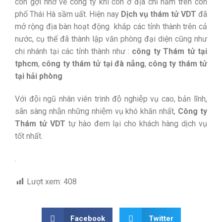
còn gợi nhớ về công ty khi còn ở địa chỉ nằm trên con
phố Thái Hà sầm uất. Hiện nay
Dịch vụ thám tử VDT
đã
mở rộng địa bàn hoạt động khắp các tỉnh thành trên cả
nước, cụ thể đã thành lập văn phòng đại diện cũng như
chi nhánh tại các tỉnh thành như :
công ty
Thám tử tại
tphcm
,
công ty
thám tử tại đà nẵng
,
công ty
thám tử
tại hải phòng
Với đội ngũ nhân viên trình độ nghiệp vụ cao, bản lĩnh,
sãn sàng nhận những nhiệm vụ khó khăn nhất,
Công ty
Thám tử VDT
tự hào đem lại cho khách hàng dịch vụ
tốt nhất.
.
Lượt xem:
408
Facebook
Twitter