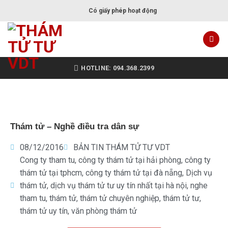
Có giấy phép hoạt động
HOTLINE: 094.368.2399
Thám tử – Nghề điều tra dân sự
08/12/2016
BẢN TIN THÁM TỬ TƯ VDT
Cong ty tham tu
,
công ty thám tử tại hải phòng
,
công ty
thám tử tại tphcm
,
công ty thám tử tại đà nẵng
,
Dịch vụ
thám tử
,
dịch vụ thám tử tư uy tín nhất tại hà nội
,
nghe
tham tu
,
thám tử
,
thám tử chuyên nghiệp
,
thám tử tư
,
thám tử uy tín
,
văn phòng thám tử