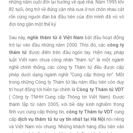
những năm cuối đời lại hướng về quê nhà. Năm 1995 khi
82 tuổi, ông trở về đúng căn nhà xưa ở nơi chôn nhau cắt
rốn cùng người đàn bà đầu tiên của đời mình đã vò võ
đợi ông gần một thế kỷ.
Sau này,
nghề thám tử ở Việt Nam
bắt đầu hoạt động
trở lại vào đầu những năm 2000. Thời đó, các
công ty
thám tử
được đếm trên đầu ngón tay. Hiện nay, pháp
luật Việt nam chưa công nhân “thám tử” là một ngành
nghề chính thống, các công ty Thám tử đều được cấp
phép dưới dạng ngành nghề “Cung cấp thông tin”. Một
trong những Công ty Thám tử lâu năm đầu tiên còn duy
trì hoạt động tới hiện tại chính là
Công ty Thám tử VDT
( Công ty TNHH Cung cấp Thông tin Việt Nam). Được
thành lập từ năm 2005, với bề dày kinh nghiệm trong
lĩnh vực cung cấp thông tin,
công ty Thám tư VDT
cung
cấp
dịch vụ thám tử tư uy tín nhất tại Hà Nội
nói riêng
và Việt Nam nói chung. Những khách hàng đầu tiên vẫn