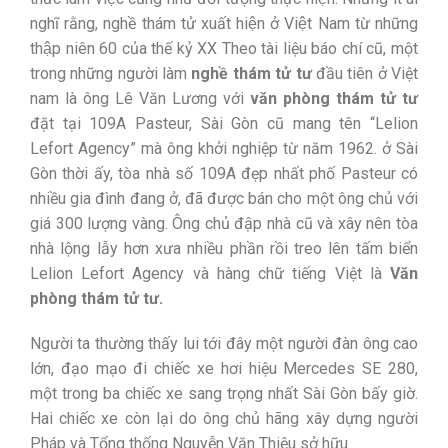
nghĩ rằng, nghề thám tử xuất hiện ở Việt Nam từ những
thập niên 60 của thế kỷ XX Theo tài liệu báo chí cũ, một
trong những người làm
nghề thám tử tư
đầu tiên ở Việt
nam là ông Lê Văn Lương với
văn phòng thám tử tư
đặt tại 109A Pasteur, Sài Gòn cũ mang tên “Lelion
Lefort Agency” mà ông khởi nghiệp từ năm 1962. ở Sài
Gòn thời ấy, tòa nhà số 109A đẹp nhất phố Pasteur có
nhiều gia đình đang ở, đã được bán cho một ông chủ với
giá 300 lượng vàng. Ông chủ đập nhà cũ và xây nên tòa
nhà lộng lẫy hơn xưa nhiều phần rồi treo lên tấm biển
Lelion Lefort Agency và hàng chữ tiếng Việt là
Văn
phòng thám tử tư.
Người ta thường thấy lui tới đây một người đàn ông cao
lớn, đạo mạo đi chiếc xe hơi hiệu Mercedes SE 280,
một trong ba chiếc xe sang trọng nhất Sài Gòn bấy giờ.
Hai chiếc xe còn lại do ông chủ hãng xây dựng người
Pháp và Tổng thống Nguyễn Văn Thiệu sở hữu.