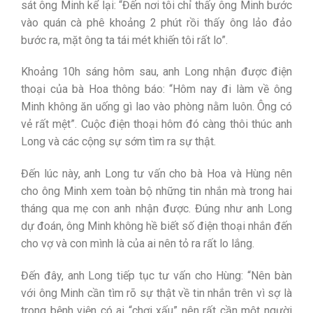
sát ông Minh kể lại: “Đến nơi tôi chỉ thấy ông Minh bước
vào quán cà phê khoảng 2 phút rồi thấy ông lảo đảo
bước ra, mặt ông ta tái mét khiến tôi rất lo”.
Khoảng 10h sáng hôm sau, anh Long nhận được điện
thoại của bà Hoa thông báo: “Hôm nay đi làm về ông
Minh không ăn uống gì lao vào phòng nằm luôn. Ông có
vẻ rất mệt”. Cuộc điện thoại hôm đó càng thôi thúc anh
Long và các cộng sự sớm tìm ra sự thật.
Đến lúc này, anh Long tư vấn cho bà Hoa và Hùng nên
cho ông Minh xem toàn bộ những tin nhắn mà trong hai
tháng qua mẹ con anh nhận được. Đúng như anh Long
dự đoán, ông Minh không hề biết số điện thoại nhắn đến
cho vợ và con mình là của ai nên tỏ ra rất lo lắng.
Đến đây, anh Long tiếp tục tư vấn cho Hùng: “Nên bàn
với ông Minh cần tìm rõ sự thật về tin nhắn trên vì sợ là
trong bệnh viện có ai “chơi xấu” nên rất cần một người