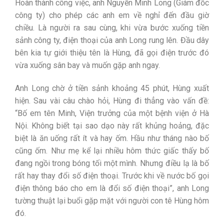
Hoàn thành công việc, anh Nguyễn Minh Long (Giám đốc
công ty) cho phép các anh em về nghỉ đến đầu giờ
chiều. Là người ra sau cùng, khi vừa bước xuống tiền
sảnh công ty, điện thoại của anh Long rung lên. Đầu dây
bên kia tự giới thiệu tên là Hùng, đã gọi điện trước đó
vừa xuống sân bay và muốn gặp anh ngay.
Anh Long chờ ở tiền sảnh khoảng 45 phút, Hùng xuất
hiện. Sau vài câu chào hỏi, Hùng đi thẳng vào vấn đề:
“Bố em tên Minh, Viện trưởng của một bệnh viện ở Hà
Nội. Không biết tại sao dạo này rất khủng hoảng, đặc
biệt là ăn uống rất ít và hay ốm. Hầu như tháng nào bố
cũng ốm. Như mẹ kể lại nhiều hôm thức giấc thấy bố
đang ngồi trong bóng tối một mình. Nhưng điều lạ là bố
rất hay thay đổi số điện thoại. Trước khi về nước bố gọi
điện thông báo cho em là đổi số điện thoại”, anh Long
tường thuật lại buổi gặp mặt với người con tê Hùng hôm
đó.