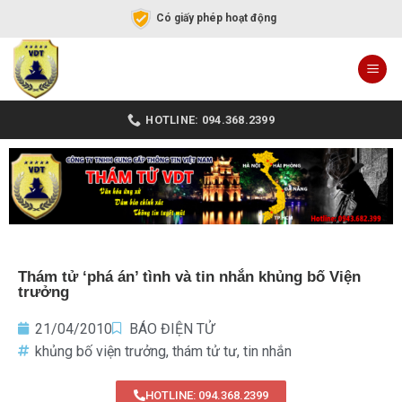
Có giấy phép hoạt động
HOTLINE: 094.368.2399
Thám tử ‘phá án’ tình và tin nhắn khủng bố Viện
trưởng
21/04/2010
BÁO ĐIỆN TỬ
khủng bố viện trưởng
,
thám tử tư
,
tin nhắn
HOTLINE: 094.368.2399