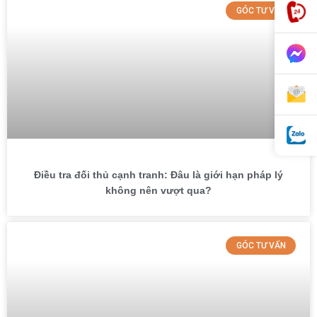
GÓC TƯ VẤN
Điều tra đối thủ cạnh tranh: Đâu là giới hạn pháp lý
không nên vượt qua?
GÓC TƯ VẤN