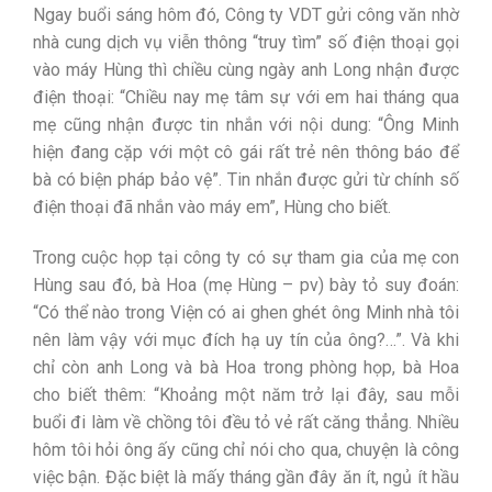
Ngay buổi sáng hôm đó, Công ty VDT gửi công văn nhờ
nhà cung dịch vụ viễn thông “truy tìm” số điện thoại gọi
vào máy Hùng thì chiều cùng ngày anh Long nhận được
điện thoại: “Chiều nay mẹ tâm sự với em hai tháng qua
mẹ cũng nhận được tin nhắn với nội dung: “Ông Minh
hiện đang cặp với một cô gái rất trẻ nên thông báo để
bà có biện pháp bảo vệ”. Tin nhắn được gửi từ chính số
điện thoại đã nhắn vào máy em”, Hùng cho biết.
Trong cuộc họp tại công ty có sự tham gia của mẹ con
Hùng sau đó, bà Hoa (mẹ Hùng – pv) bày tỏ suy đoán:
“Có thể nào trong Viện có ai ghen ghét ông Minh nhà tôi
nên làm vậy với mục đích hạ uy tín của ông?…”. Và khi
chỉ còn anh Long và bà Hoa trong phòng họp, bà Hoa
cho biết thêm: “Khoảng một năm trở lại đây, sau mỗi
buổi đi làm về chồng tôi đều tỏ vẻ rất căng thẳng. Nhiều
hôm tôi hỏi ông ấy cũng chỉ nói cho qua, chuyện là công
việc bận. Đặc biệt là mấy tháng gần đây ăn ít, ngủ ít hầu