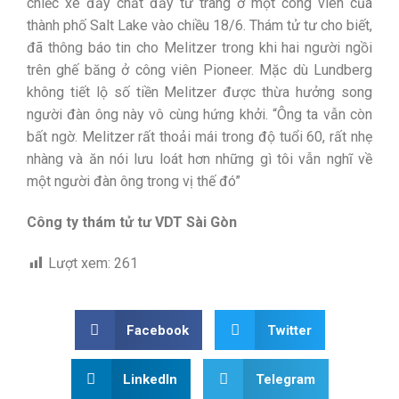
chiếc xe đẩy chất đầy tư trang ở một công viên của
thành phố Salt Lake vào chiều 18/6. Thám tử tư cho biết,
đã thông báo tin cho Melitzer trong khi hai người ngồi
trên ghế băng ở công viên Pioneer. Mặc dù Lundberg
không tiết lộ số tiền Melitzer được thừa hưởng song
người đàn ông này vô cùng hứng khởi. “Ông ta vẫn còn
bất ngờ. Melitzer rất thoải mái trong độ tuổi 60, rất nhẹ
nhàng và ăn nói lưu loát hơn những gì tôi vẫn nghĩ về
một người đàn ông trong vị thế đó”
Công ty thám tử tư VDT Sài Gòn
Lượt xem:
261
Facebook
Twitter
LinkedIn
Telegram