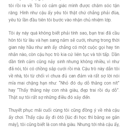
tôi rồi ra về. Tôi có cảm giác mình được chăm sóc tận
răng. Hình như cậu ấy yêu tôi thật chứ chẳng phải đùa,
yêu từ lần đầu tiên tôi bước vào nhận chủ nhiệm lớp.
Tôi áy náy quá không biết phải tính sao, bạn trai đã cầu
hôn tôi từ lâu và hẹn sang năm sẽ cưới, nhưng trong thời
gian này hầu như anh ấy chẳng có một cuộc gọi hay tin
nhắn nào, còn cậu học trò kia cứ liên tục và tới tấp. Dần
dần tình cảm cũng nảy sinh nhưng không nhiều, vì như
đã nói, tôi có chồng sắp cưới rồi mà. Cậu trò này dẫn tôi
về nhà, tôi từ chối vì chưa đủ can đảm và rất sợ lời nói
mỉa mai chặng hạn như: “Nhỏ đó dụ dỗ thằng con nít”
hay “Thấy thằng này con nhà giàu, đẹp trai rồi dụ dỗ”.
Thật sự tôi rất sợ những điều đó xảy đến.
Thuyết phục mãi cuối cùng tôi cũng đồng ý về nhà cậu
ấy chơi. Thấy cậu ấy đi ôtô (lúc đi học thì bằng xe gắn
máy), tôi cũng biết là con nhà giàu. Nhưng tới nhà cậu ấy,