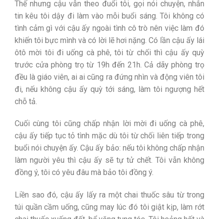
Thế nhưng cậu vẫn theo đuổi tôi, gọi nói chuyện, nhắn
tin kêu tôi dậy đi làm vào mỗi buổi sáng. Tôi không có
tình cảm gì với cậu ấy ngoài tình cô trò nên việc làm đó
khiến tôi bực mình và có lời lẽ hơi nặng. Có lần cậu ấy lái
ôtô mời tôi đi uống cà phê, tôi từ chối thì cậu ấy quỳ
trước cửa phòng trọ từ 19h đến 21h. Cả dãy phòng trọ
đều là giáo viên, ai ai cũng ra đứng nhìn và động viên tôi
đi, nếu không cậu ấy quỳ tới sáng, làm tôi ngượng hết
chỗ tả.
Cuối cùng tôi cũng chấp nhận lời mời đi uống cà phê,
cậu ấy tiếp tục tỏ tình mặc dù tôi từ chối liên tiếp trong
buổi nói chuyện ấy. Cậu ấy bảo: nếu tôi không chấp nhận
làm người yêu thì cậu ấy sẽ tự tử chết. Tôi vẫn không
đồng ý, tôi có yêu đâu mà bảo tôi đồng ý.
Liền sao đó, cậu ấy lấy ra một chai thuốc sâu từ trong
túi quần cầm uống, cũng may lúc đó tôi giật kịp, làm rớt