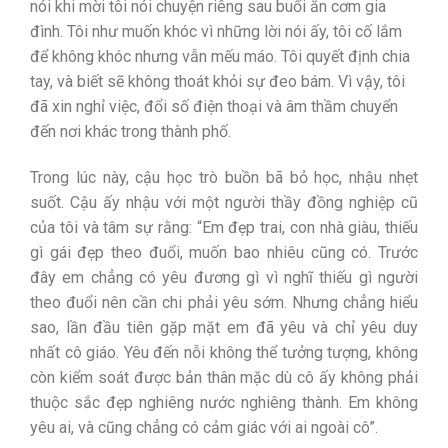
nói khi mời tôi nói chuyện riêng sau buổi ăn cơm gia
đình. Tôi như muốn khóc vì những lời nói ấy, tôi cố lắm
để không khóc nhưng vẫn mếu máo. Tôi quyết định chia
tay, và biết sẽ không thoát khỏi sự đeo bám. Vì vậy, tôi
đã xin nghỉ việc, đổi số điện thoại và âm thầm chuyển
đến nơi khác trong thành phố.
Trong lúc này, cậu học trò buồn bã bỏ học, nhậu nhẹt
suốt. Cậu ấy nhậu với một người thầy đồng nghiệp cũ
của tôi và tâm sự rằng: “Em đẹp trai, con nhà giàu, thiếu
gì gái đẹp theo đuổi, muốn bao nhiêu cũng có. Trước
đây em chẳng có yêu đương gì vì nghĩ thiếu gì người
theo đuổi nên cần chi phải yêu sớm. Nhưng chẳng hiểu
sao, lần đầu tiên gặp mặt em đã yêu và chỉ yêu duy
nhất cô giáo. Yêu đến nỗi không thể tưởng tượng, không
còn kiểm soát được bản thân mặc dù cô ấy không phải
thuộc sắc đẹp nghiêng nước nghiêng thành. Em không
yêu ai, và cũng chẳng có cảm giác với ai ngoài cô”.