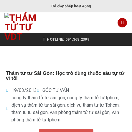
Có giấy phép hoạt động
HOTLINE: 094.368.2399
Thám tử tư Sài Gòn: Học trò dùng thuốc sâu tự tử
vì tôi
19/03/2013
GÓC TƯ VẤN
công ty thám tử tư sài gòn
,
công ty thám tử tư tphcm
,
dịch vụ thám tử tư sài gòn
,
dịch vụ thám tử tư Tphcm
,
tham tu tu sai gon
,
văn phòng thám tử tư sài gòn
,
văn
phòng thám tử tư tphcm