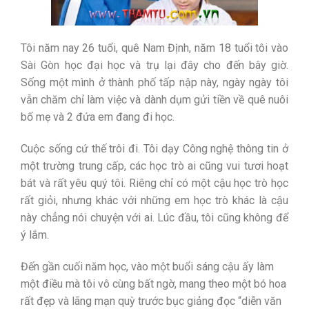
Tôi năm nay 26 tuổi, quê Nam Định, năm 18 tuổi tôi vào
Sài Gòn học đại học và trụ lại đây cho đến bây giờ.
Sống một mình ở thành phố tấp nập này, ngày ngày tôi
vẫn chăm chỉ làm việc và dành dụm gửi tiền về quê nuôi
bố mẹ và 2 đứa em đang đi học.
Cuộc sống cứ thế trôi đi. Tôi dạy Công nghệ thông tin ở
một trường trung cấp, các học trò ai cũng vui tươi hoạt
bát và rất yêu quý tôi. Riêng chỉ có một cậu học trò học
rất giỏi, nhưng khác với những em học trò khác là cậu
này chẳng nói chuyện với ai. Lúc đầu, tôi cũng không để
ý lắm.
Đến gần cuối năm học, vào một buổi sáng cậu ấy làm
một điều mà tôi vô cùng bất ngờ, mang theo một bó hoa
rất đẹp và lãng mạn quỳ trước bục giảng đọc “diễn văn