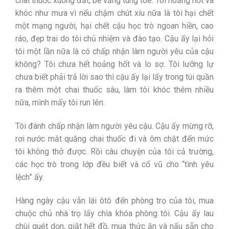
chai thuốc xuống đất, bể văng tung tóe. Tôi hoảng hốt và
khóc như mưa vì nếu chậm chút xíu nữa là tôi hại chết
một mạng người, hại chết cậu học trò ngoan hiền, cao
ráo, đẹp trai do tôi chủ nhiệm và đào tạo. Cậu ấy lại hỏi
tôi một lần nữa là có chấp nhận làm người yêu của cậu
không? Tôi chưa hết hoảng hốt và lo sợ. Tôi lưỡng lự
chưa biết phải trả lời sao thì cậu ấy lại lấy trong túi quần
ra thêm một chai thuốc sâu, làm tôi khóc thêm nhiều
nữa, mình mẩy tôi run lên.
Tôi đành chấp nhận làm người yêu cậu. Cậu ấy mừng rỡ,
rơi nước mắt quăng chai thuốc đi và ôm chặt đến mức
tôi không thở được. Rồi câu chuyện của tôi cả trường,
các học trò trong lớp đều biết và cổ vũ cho “tình yêu
lệch” ấy.
Hàng ngày cậu vẫn lái ôtô đến phòng trọ của tôi, mua
chuộc chủ nhà trọ lấy chìa khóa phòng tôi. Cậu ấy lau
chùi quét dọn, giặt hết đồ, mua thức ăn và nấu sẵn cho