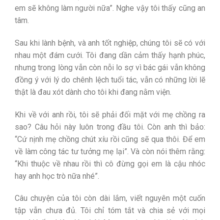
em sẽ không làm người nữa”. Nghe vậy tôi thấy cũng an
tâm.
Sau khi lành bệnh, và anh tốt nghiệp, chúng tôi sẽ có với
nhau một đám cưới. Tôi đang dần cảm thấy hạnh phúc,
nhưng trong lòng vẫn còn nỗi lo sợ vì bác gái vẫn không
đồng ý với lý do chênh lệch tuổi tác, vẫn có những lời lẽ
thật là đau xót dành cho tôi khi đang nằm viện.
Khi về với anh rồi, tôi sẽ phải đối mặt với mẹ chồng ra
sao? Câu hỏi này luôn trong đầu tôi. Còn anh thì bảo:
“Cứ nịnh mẹ chồng chút xíu rồi cũng sẽ qua thôi. Để em
về làm công tác tư tưởng mẹ lại”. Và còn nói thêm rằng:
“Khi thuộc về nhau rồi thì cô đừng gọi em là cậu nhóc
hay anh học trò nữa nhé”.
Câu chuyện của tôi còn dài lắm, viết nguyên một cuốn
tập vẫn chưa đủ. Tôi chỉ tóm tắt và chia sẻ với mọi