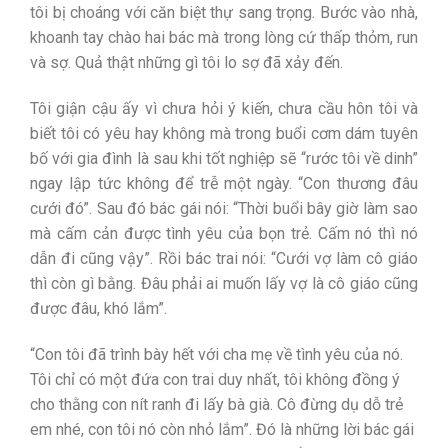
tôi bị choáng với căn biệt thự sang trọng. Bước vào nhà,
khoanh tay chào hai bác mà trong lòng cứ thấp thỏm, run
và sợ. Quả thật những gì tôi lo sợ đã xảy đến.
Tôi giận cậu ấy vì chưa hỏi ý kiến, chưa cầu hôn tôi và
biết tôi có yêu hay không mà trong buổi cơm dám tuyên
bố với gia đình là sau khi tốt nghiệp sẽ “rước tôi về dinh”
ngay lập tức không để trễ một ngày. “Con thương đâu
cưới đó”. Sau đó bác gái nói: “Thời buổi bây giờ làm sao
mà cấm cản được tình yêu của bọn trẻ. Cấm nó thì nó
dẫn đi cũng vậy”. Rồi bác trai nói: “Cưới vợ làm cô giáo
thì còn gì bằng. Đâu phải ai muốn lấy vợ là cô giáo cũng
được đâu, khó lắm”.
“Con tôi đã trình bày hết với cha mẹ về tình yêu của nó.
Tôi chỉ có một đứa con trai duy nhất, tôi không đồng ý
cho thằng con nít ranh đi lấy bà già. Cô đừng dụ dỗ trẻ
em nhé, con tôi nó còn nhỏ lắm”. Đó là những lời bác gái