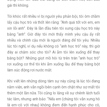
gái thì không.
Tôi khóc rất nhiều vì bị người yêu phản bội, tôi ôm chầm
lấy cậu học trò và thốt lên rằng: “Anh quá tốt với em, em
xin lỗi anh”. Đây là lần đầu tiên tôi xưng cậu học trò này
bằng “anh”. Giờ đây tôi mới thấy mình yêu cậu ấy rất
nhiều và chính cậu mới là người đáng để tôi yêu. Nhiều
lúc tôi nghĩ, ví dụ nếu không có “anh học trò” này, thì giờ
đây ai chăm sóc cho tôi? Ai ẵm tôi lên xuống để thay
băng bột? Những giọt mồ hôi từ trên trán “anh học trò”
rơi xuống cơ thể tôi khi ẵm xuống lầu để thay băng bột
làm xúc động rơi nước mắt.
Khi viết lên những dòng tâm sự này cũng là lúc tôi đang
nằm viện, anh vẫn ngồi bên cạnh ôm chặt như sợ mất tôi
thêm một lần nữa. Tôi cũng lo lắng về sự chênh lệch tuổi
tác lắm, nhưng anh bảo: “Nếu em (chúng tôi vẫn xưng hô
là em-cô với nhau) không đem đến hạnh phúc cho cô,