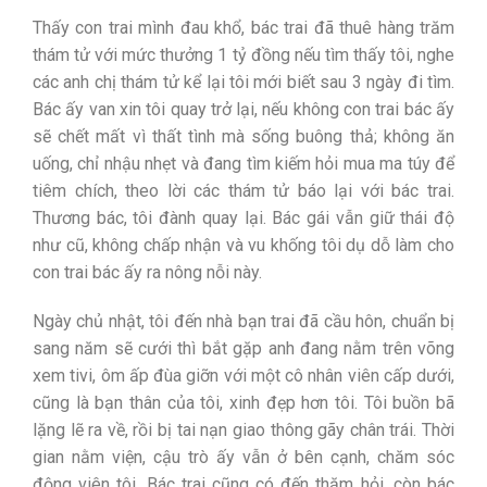
Thấy con trai mình đau khổ, bác trai đã thuê hàng trăm
thám tử với mức thưởng 1 tỷ đồng nếu tìm thấy tôi, nghe
các anh chị thám tử kể lại tôi mới biết sau 3 ngày đi tìm.
Bác ấy van xin tôi quay trở lại, nếu không con trai bác ấy
sẽ chết mất vì thất tình mà sống buông thả; không ăn
uống, chỉ nhậu nhẹt và đang tìm kiếm hỏi mua ma túy để
tiêm chích, theo lời các thám tử báo lại với bác trai.
Thương bác, tôi đành quay lại. Bác gái vẫn giữ thái độ
như cũ, không chấp nhận và vu khống tôi dụ dỗ làm cho
con trai bác ấy ra nông nỗi này.
Ngày chủ nhật, tôi đến nhà bạn trai đã cầu hôn, chuẩn bị
sang năm sẽ cưới thì bắt gặp anh đang nằm trên võng
xem tivi, ôm ấp đùa giỡn với một cô nhân viên cấp dưới,
cũng là bạn thân của tôi, xinh đẹp hơn tôi. Tôi buồn bã
lặng lẽ ra về, rồi bị tai nạn giao thông gãy chân trái. Thời
gian nằm viện, cậu trò ấy vẫn ở bên cạnh, chăm sóc
động viên tôi. Bác trai cũng có đến thăm hỏi, còn bác