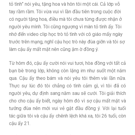
tỏ tình” nói yêu, tặng hoa và hôn tôi một cái. Cả lớp vỗ
tay rầm rầm. Tôi vừa vui vì lần đầu tiên trong cuộc đời
có người tặng hoa, điều mà tôi chưa từng được nhận ở
người yêu mình. Tôi cũng ngượng vì màn tỏ tình ấy. Tôi
nhớ đến video clip học trò tỏ tình với cô giáo mấy ngày
trước trên mạng, nghĩ cậu học trò này đùa giỡn và tôi sợ
làm cậu ấy mất mặt nên cũng ậm ờ đồng ý.
Từ hôm đó, cậu ấy cười nói vui tươi, hòa đồng với tất cả
bạn bè trong lớp, không còn lặng im như suốt một năm
qua. Cậu ấy theo bám và nói yêu tôi thêm vài lần nữa.
Thực sự lúc đó tôi chẳng có tình cảm gì, vì tôi đã có
người yêu, dự định sang năm sau sẽ cưới. Tôi giải thích
cho cho cậu ấy biết, ngày hôm đó vì sợ cậu mất mặt và
tưởng đùa nên mới vui vẻ gật đầu đồng ý. Với lại tuổi
tác giữa tôi và cậu ấy chênh lệch khá xa, tôi 26 tuổi, còn
cậu ấy 21.