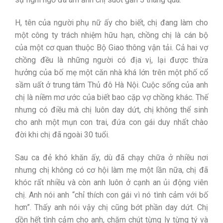
H, tên của người phụ nữ ấy cho biết, chị đang làm cho
một công ty trách nhiệm hữu hạn, chồng chị là cán bộ
của một cơ quan thuộc Bộ Giao thông vận tải. Cả hai vợ
chồng đều là những người có địa vị, lại được thừa
hưởng của bố mẹ một căn nhà khá lớn trên một phố cổ
sầm uất ở trung tâm Thủ đô Hà Nội. Cuộc sống của anh
chị là niềm mơ ước của biết bao cặp vợ chồng khác. Thế
nhưng có điều mà chị luôn day dứt, chị không thể sinh
cho anh một mụn con trai, đứa con gái duy nhất chào
đời khi chị đã ngoài 30 tuổi.
Sau ca đẻ khó khăn ấy, dù đã chạy chữa ở nhiều nơi
nhưng chị không có cơ hội làm mẹ một lần nữa, chị đã
khóc rất nhiều và còn anh luôn ở cạnh an ủi động viên
chị. Anh nói anh “chỉ thích con gái vì nó tình cảm với bố
hơn”. Thấy anh nói vậy chị cũng bớt phần day dứt. Chị
dồn hết tình cảm cho anh, chăm chút từng ly từng tý và