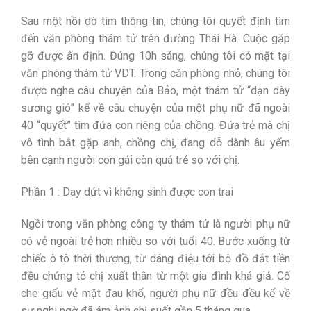
Sau một hồi dò tìm thông tin, chúng tôi quyết định tìm
đến văn phòng thám tử trên đường Thái Hà. Cuộc gặp
gỡ được ấn định. Đúng 10h sáng, chúng tôi có mặt tại
văn phòng thám tử VDT. Trong căn phòng nhỏ, chúng tôi
được nghe câu chuyện của Bảo, một thám tử “dạn dày
sương gió” kể về câu chuyện của một phụ nữ đã ngoài
40 “quyết” tìm đứa con riêng của chồng. Đứa trẻ mà chị
vô tình bắt gặp anh, chồng chị, đang dỗ dành âu yếm
bên cạnh người con gái còn quá trẻ so với chị.
Phần 1 : Day dứt vì không sinh được con trai
Ngồi trong văn phòng công ty thám tử là người phụ nữ
có vẻ ngoài trẻ hơn nhiều so với tuổi 40. Bước xuống từ
chiếc ô tô thời thượng, từ dáng điệu tới bộ đồ đắt tiền
đều chứng tỏ chị xuất thân từ một gia đình khá giả. Cố
che giấu vẻ mặt đau khổ, người phụ nữ đều đều kể về
sự nghi ngờ đã ám ảnh chị suốt gần 5 tháng qua.