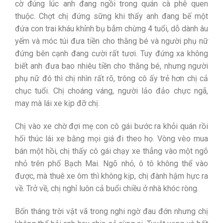
cờ đúng lúc anh đang ngồi trong quán cà phê quen
thuộc. Chợt chị đứng sững khi thấy anh đang bế một
đứa con trai kháu khỉnh bụ bẫm chừng 4 tuổi, dỗ dành âu
yếm và móc túi đưa tiền cho thằng bé và người phụ nữ
đứng bên cạnh đang cười rất tươi. Tuy đứng xa không
biết anh đưa bao nhiêu tiền cho thằng bé, nhưng người
phụ nữ đó thì chị nhìn rất rõ, trông cô ấy trẻ hơn chị cả
chục tuổi. Chị choáng váng, người lảo đảo chực ngã,
may mà lái xe kịp đỡ chị.
Chị vào xe chờ đợi mẹ con cô gái bước ra khỏi quán rồi
hối thúc lái xe bằng mọi giá đi theo họ. Vòng vèo mua
bán một hồi, chị thấy cô gái chạy xe thẳng vào một ngõ
nhỏ trên phố Bạch Mai. Ngõ nhỏ, ô tô không thể vào
được, mà thuê xe ôm thì không kịp, chị đành hậm hực ra
về. Trở về, chị nghỉ luôn cả buổi chiều ở nhà khóc ròng.
Bốn tháng trời vật vã trong nghi ngờ đau đớn nhưng chị