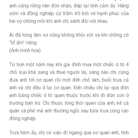
anh cũng nồng nàn đón nhận, đáp lại tình cảm ấy. Hàng
xóm và đồng nghiệp cứ trầm trồ bởi vẻ hạnh phúc của
hai vợ chồng mỗi khi anh chị sánh đôi với nhau.
Ai đã từng làm vợ cũng không khỏi xót xa khi chồng có
“tổ ấm” riêng
(Ảnh minh họa)
Từ hơn một năm nay khi gia đình mua một chiếc ô tô 4
chỗ loại khá sang và thuê người lái, sáng nào chị cũng
đưa anh tới cơ quan rồi mới đến chỗ làm, buổi trưa cả
anh và chị đều ở lại cơ quan. Đến chiều chị lại qua đón
anh bằng chiếc ô tô quen thuộc trước khi đi đón con ở
trường bán trú. Chị thuộc lòng thói quen của anh, kể cả
quán cà phê mà anh thường ngồi sau bữa trưa cùng các
đồng nghiệp.
Trưa hôm ấy, chị có việc đi ngang qua cơ quan anh, tình