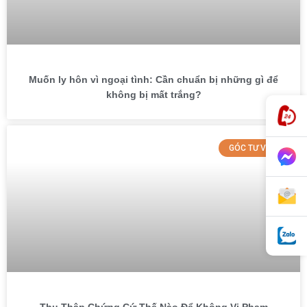
Muốn ly hôn vì ngoại tình: Cần chuẩn bị những gì để
không bị mất trắng?
GÓC TƯ VẤN
Thu Thập Chứng Cứ Thế Nào Để Không Vi Phạm