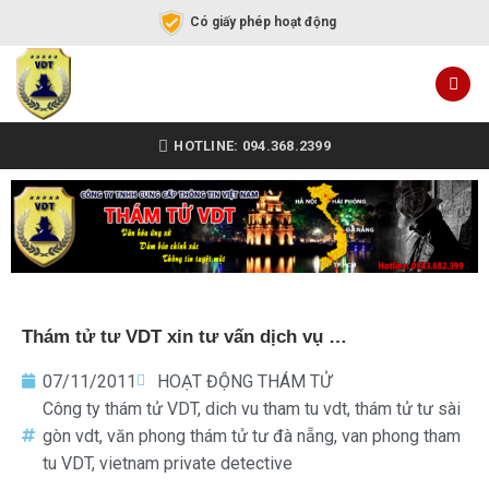
Có giấy phép hoạt động
HOTLINE: 094.368.2399
Thám tử tư VDT xin tư vấn dịch vụ …
07/11/2011
HOẠT ĐỘNG THÁM TỬ
Công ty thám tử VDT
,
dich vu tham tu vdt
,
thám tử tư sài
gòn vdt
,
văn phong thám tử tư đà nẵng
,
van phong tham
tu VDT
,
vietnam private detective