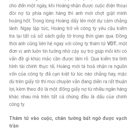
cho đến một ngày, khi Hoàng nhận được cuộc điện thoại
đòi nợ từ phía ngân hàng thì anh mới chợt giật mình
hoảng hốt. Trong lòng Hoàng dấy lên một dự cảm chẳng
lành. Ngay lập tức, Hoàng trở về công ty yêu cầu kiểm
tra lại tất cả sổ sách giấy tờ trong thời gian qua. Đồng
thời anh cũng liên hệ ngay với công ty thám tử
VDT
, một
đơn vị anh luôn tin tưởng nhờ cậy sự trợ giúp mỗi khi có
vấn đề gì khúc mắc cần được làm rõ. Qua kiểm tra tình
hình tài chính thực tế, Hoàng mới tá hoả nhận ra nguồn
vốn của công ty đã cạn kiệt từ lúc nào chẳng hay, mặc
dù trên giấy tờ thì mọi chuyện vẫn đang diễn ra rất thuận
lợi, kèm theo đó là một đống giấy nợ từ nhiều ngân hàng
khác nhau mà trên tất cả chúng đều là dấu của chính
công ty.
Thám tử vào cuộc, chân tướng bất ngờ được vạch
trần