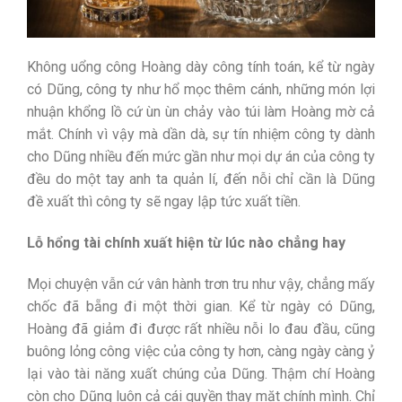
Không uổng công Hoàng dày công tính toán, kể từ ngày
có Dũng, công ty như hổ mọc thêm cánh, những món lợi
nhuận khổng lồ cứ ùn ùn chảy vào túi làm Hoàng mờ cả
mắt. Chính vì vậy mà dần dà, sự tín nhiệm công ty dành
cho Dũng nhiều đến mức gần như mọi dự án của công ty
đều do một tay anh ta quản lí, đến nỗi chỉ cần là Dũng
đề xuất thì công ty sẽ ngay lập tức xuất tiền.
Lỗ hổng tài chính xuất hiện từ lúc nào chẳng hay
Mọi chuyện vẫn cứ vân hành trơn tru như vậy, chẳng mấy
chốc đã bẵng đi một thời gian. Kể từ ngày có Dũng,
Hoàng đã giảm đi được rất nhiều nỗi lo đau đầu, cũng
buông lỏng công việc của công ty hơn, càng ngày càng ỷ
lại vào tài năng xuất chúng của Dũng. Thậm chí Hoàng
còn cho Dũng luôn cả cái quyền thay mặt chính mình. Chỉ