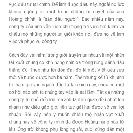
vực đầu tư tài chính. Để làm được điều này, ngoài nỗ lực
không ngừng ra, một trong những bí quyết của anh
Hoàng chính là “săn đầu người”. Bao nhiêu năm nay,
công ty của anh vẫn luôn chú trọng tới việc tìm kiếm và
chiêu mộ những người tài giỏi khắp nơi, đưa họ về làm
việc và phục vụ công ty.
Cách đây vài năm, trong giới truyền tai nhau về một nhân
tài xuất chúng có khả năng nhìn xa trông rộng đánh đâu
thắng đó. Theo như lời đồn đại, đó là một Việt kiều vừa
mới về nước được hơn ba năm. Thế nhưng kể từ khi anh
ta tham gia vào ngành đầu tư tài chính này, chưa có một
cơ hội nào anh ta nhúng tay vào là sai lầm. Tất cả những
công ty từ nhỏ đến lớn mà anh ta đầu quân đều phất lên
nhanh như diều gặp gió, liên tục gặt hái được vô vàn lợi
nhuận. Bởi vậy nên ý muốn chiêu mộ nhân vật xuất
chúng này về công ty mình đã được Hoàng nung nấu từ
lâu. Ông trời không phụ lòng người, cuối cùng đến một