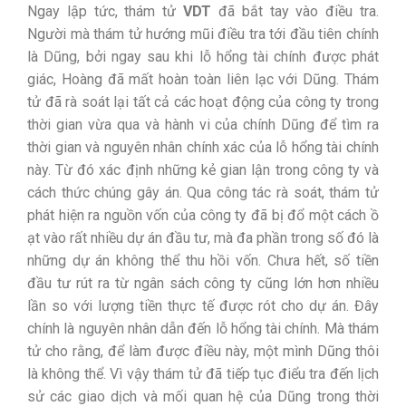
Ngay lập tức, thám tử
VDT
đã bắt tay vào điều tra.
Người mà thám tử hướng mũi điều tra tới đầu tiên chính
là Dũng, bởi ngay sau khi lỗ hổng tài chính được phát
giác, Hoàng đã mất hoàn toàn liên lạc với Dũng. Thám
tử đã rà soát lại tất cả các hoạt động của công ty trong
thời gian vừa qua và hành vi của chính Dũng để tìm ra
thời gian và nguyên nhân chính xác của lỗ hổng tài chính
này. Từ đó xác định những kẻ gian lận trong công ty và
cách thức chúng gây án. Qua công tác rà soát, thám tử
phát hiện ra nguồn vốn của công ty đã bị đổ một cách ồ
ạt vào rất nhiều dự án đầu tư, mà đa phần trong số đó là
những dự án không thể thu hồi vốn. Chưa hết, số tiền
đầu tư rút ra từ ngân sách công ty cũng lớn hơn nhiều
lần so với lượng tiền thực tế được rót cho dự án. Đây
chính là nguyên nhân dẫn đến lỗ hổng tài chính. Mà thám
tử cho rằng, để làm được điều này, một mình Dũng thôi
là không thể. Vì vậy thám tử đã tiếp tục điểu tra đến lịch
sử các giao dịch và mối quan hệ của Dũng trong thời