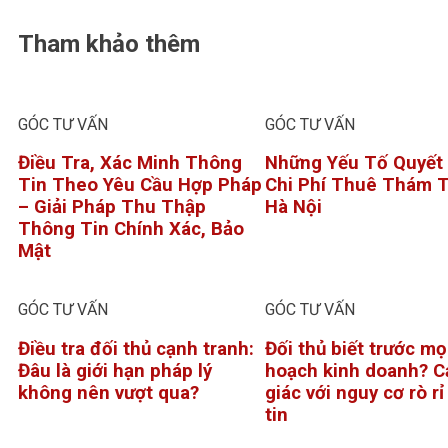
Tham khảo thêm
GÓC TƯ VẤN
GÓC TƯ VẤN
Điều Tra, Xác Minh Thông
Những Yếu Tố Quyết
Tin Theo Yêu Cầu Hợp Pháp
Chi Phí Thuê Thám T
– Giải Pháp Thu Thập
Hà Nội
Thông Tin Chính Xác, Bảo
Mật
GÓC TƯ VẤN
GÓC TƯ VẤN
Điều tra đối thủ cạnh tranh:
Đối thủ biết trước mọ
Đâu là giới hạn pháp lý
hoạch kinh doanh? C
không nên vượt qua?
giác với nguy cơ rò r
tin