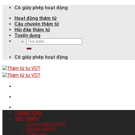
Có giấy phép hoạt động
Hoạt động thám tử
Câu chuyện thám tử
Hỏi đáp thám tử
Tuyển dụng
Có giấy phép hoạt động
TRANG CHỦ
GIỚI THIỆU
Công ty thám tử VDT
Đội ngũ quản lý
Thành tựu