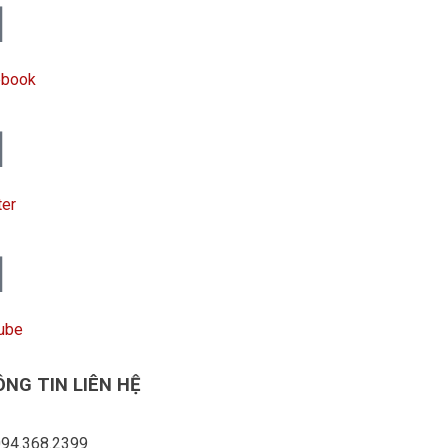
ebook
ter
ube
NG TIN LIÊN HỆ
94.368.2399