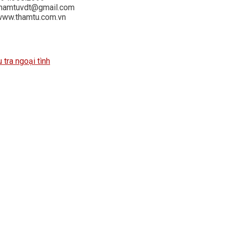
thamtuvdt@gmail.com
www.thamtu.com.vn
u tra ngoại tình