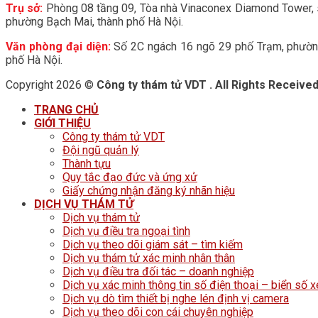
Trụ sở:
Phòng 08 tầng 09, Tòa nhà Vinaconex Diamond Tower,
phường Bạch Mai, thành phố Hà Nội.
Văn phòng đại diện:
Số 2C ngách 16 ngõ 29 phố Trạm, phường
phố Hà Nội.
Copyright 2026 ©
Công ty thám tử VDT . All Rights Receive
TRANG CHỦ
GIỚI THIỆU
Công ty thám tử VDT
Đội ngũ quản lý
Thành tựu
Quy tắc đạo đức và ứng xử
Giấy chứng nhận đăng ký nhãn hiệu
DỊCH VỤ THÁM TỬ
Dịch vụ thám tử
Dịch vụ điều tra ngoại tình
Dịch vụ theo dõi giám sát – tìm kiếm
Dịch vụ thám tử xác minh nhân thân
Dịch vụ điều tra đối tác – doanh nghiệp
Dịch vụ xác minh thông tin số điện thoại – biển số x
Dịch vụ dò tìm thiết bị nghe lén định vị camera
Dịch vụ theo dõi con cái chuyên nghiệp