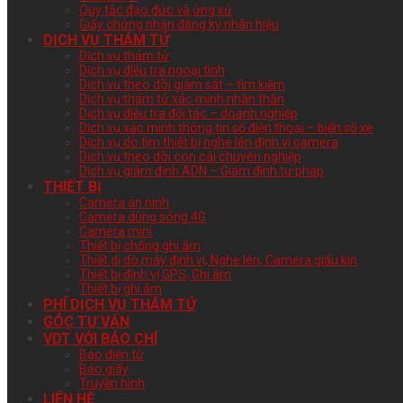
Quy tắc đạo đức và ứng xử
Giấy chứng nhận đăng ký nhãn hiệu
DỊCH VỤ THÁM TỬ
Dịch vụ thám tử
Dịch vụ điều tra ngoại tình
Dịch vụ theo dõi giám sát – tìm kiếm
Dịch vụ thám tử xác minh nhân thân
Dịch vụ điều tra đối tác – doanh nghiệp
Dịch vụ xác minh thông tin số điện thoại – biển số xe
Dịch vụ dò tìm thiết bị nghe lén định vị camera
Dịch vụ theo dõi con cái chuyên nghiệp
Dịch vụ giám định ADN – Giám định tư pháp
THIẾT BỊ
Camera an ninh
Camera dùng sóng 4G
Camera mini
Thiết bị chống ghi âm
Thiết dị dò máy định vị, Nghe lén, Camera giấu kín
Thiết bị định vị GPS, Ghi âm
Thiết bị ghi âm
PHÍ DỊCH VỤ THÁM TỬ
GÓC TƯ VẤN
VDT VỚI BÁO CHÍ
Báo điện tử
Báo giấy
Truyền hình
LIÊN HỆ