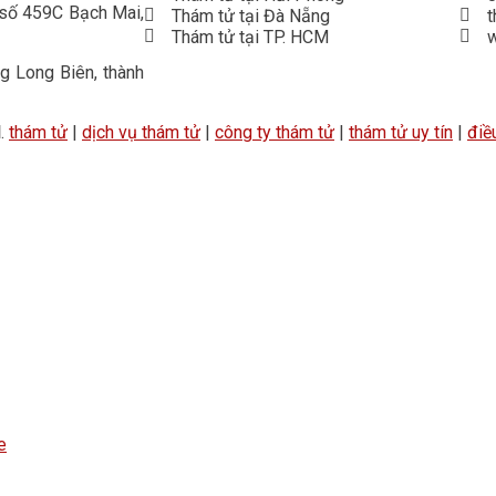
 số 459C Bạch Mai,
Thám tử tại Đà Nẵng
Thám tử tại TP. HCM
 Long Biên, thành
d
.
thám tử
|
dịch vụ thám tử
|
công ty thám tử
|
thám tử uy tín
|
điề
e