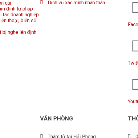
Dịch vụ xác minh nhân thân
on cái
ám định tư pháp
ối tác doanh nghiệp
iện thoại, biển số
Fac
t bị nghe lén định
Twit
Yout
VĂN PHÒNG
THÔ
Thám tử tại Hải Phòng
0