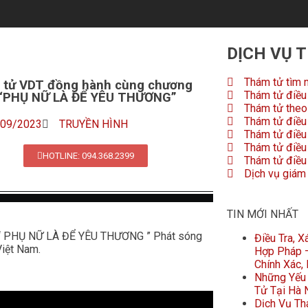
DỊCH VỤ 
Thám tử tìm 
tử VDT đồng hành cùng chương
Thám tử điều 
 “PHỤ NỮ LÀ ĐỂ YÊU THƯƠNG”
Thám tử theo 
Thám tử điều 
/09/2023
TRUYỀN HÌNH
Thám tử điều
Thám tử điều 
HOTLINE: 094.368.2399
Thám tử điều 
Dịch vụ giám
TIN MỚI NHẤT
h “ PHỤ NỮ LÀ ĐỂ YÊU THƯƠNG ” Phát sóng
Điều Tra, 
iệt Nam.
Hợp Pháp –
Chính Xác,
Những Yếu 
Tử Tại Hà 
Dịch Vụ Th