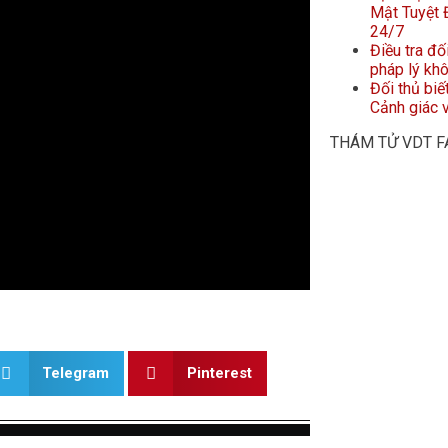
Mật Tuyệt Đ
24/7
Điều tra đố
pháp lý kh
Đối thủ biế
Cảnh giác v
THÁM TỬ VDT 
Telegram
Pinterest