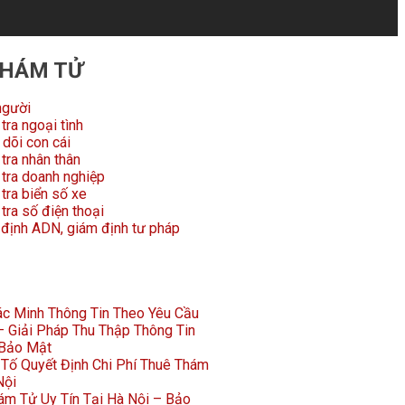
THÁM TỬ
người
tra ngoại tình
dõi con cái
tra nhân thân
 tra doanh nghiệp
tra biển số xe
tra số điện thoại
 định ADN, giám định tư pháp
Xác Minh Thông Tin Theo Yêu Cầu
 Giải Pháp Thu Thập Thông Tin
 Bảo Mật
Tố Quyết Định Chi Phí Thuê Thám
Nội
ám Tử Uy Tín Tại Hà Nội – Bảo