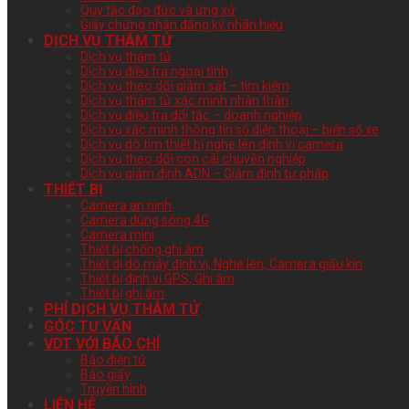
Quy tắc đạo đức và ứng xử
Giấy chứng nhận đăng ký nhãn hiệu
DỊCH VỤ THÁM TỬ
Dịch vụ thám tử
Dịch vụ điều tra ngoại tình
Dịch vụ theo dõi giám sát – tìm kiếm
Dịch vụ thám tử xác minh nhân thân
Dịch vụ điều tra đối tác – doanh nghiệp
Dịch vụ xác minh thông tin số điện thoại – biển số xe
Dịch vụ dò tìm thiết bị nghe lén định vị camera
Dịch vụ theo dõi con cái chuyên nghiệp
Dịch vụ giám định ADN – Giám định tư pháp
THIẾT BỊ
Camera an ninh
Camera dùng sóng 4G
Camera mini
Thiết bị chống ghi âm
Thiết dị dò máy định vị, Nghe lén, Camera giấu kín
Thiết bị định vị GPS, Ghi âm
Thiết bị ghi âm
PHÍ DỊCH VỤ THÁM TỬ
GÓC TƯ VẤN
VDT VỚI BÁO CHÍ
Báo điện tử
Báo giấy
Truyền hình
LIÊN HỆ