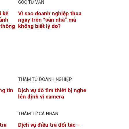
GÓC TƯ VẤN
i kế
Vì sao doanh nghiệp thua
ảnh
ngay trên “sân nhà” mà
ỉ thông
không biết lý do?
THÁM TỬ DOANH NGHIỆP
ng tin
Dịch vụ dò tìm thiết bị nghe
lén định vị camera
THÁM TỬ CÁ NHÂN
tra
Dịch vụ điều tra đối tác –