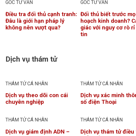
GÓC TƯ VẤN
GÓC TƯ VẤN
Điều tra đối thủ cạnh tranh:
Đối thủ biết trước mọ
Đâu là giới hạn pháp lý
hoạch kinh doanh? C
không nên vượt qua?
giác với nguy cơ rò r
tin
Dịch vụ thám tử
THÁM TỬ CÁ NHÂN
THÁM TỬ CÁ NHÂN
Dịch vụ theo dõi con cái
Dịch vụ xác minh thô
chuyên nghiệp
số điện Thoại
THÁM TỬ CÁ NHÂN
THÁM TỬ CÁ NHÂN
Dịch vụ giám định ADN –
Dịch vụ thám tử điều 