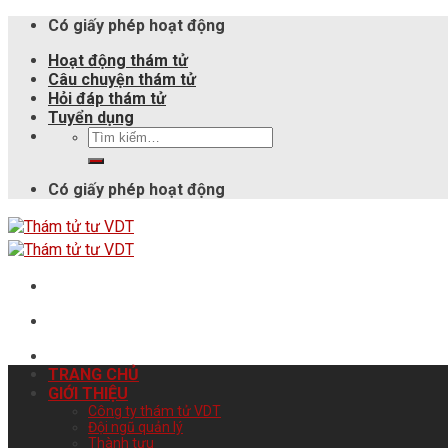
Có giấy phép hoạt động
Hoạt động thám tử
Câu chuyện thám tử
Hỏi đáp thám tử
Tuyển dụng
Có giấy phép hoạt động
TRANG CHỦ
GIỚI THIỆU
Công ty thám tử VDT
Đội ngũ quản lý
Thành tựu