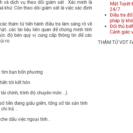
 và dịch vụ theo dõi giám sát . Xác minh là
Mật Tuyệt Đ
uá khứ. Còn theo dõi giám sát là việc xác định
24/7
Điều tra đố
pháp lý kh
ác thám tử tiến hành điều tra làm sáng rõ về
Đối thủ biế
hật…các tài liệu liên quan để chứng minh tính
Cảnh giác v
ức độ bên quý vị cung cấp thông tin để các
ủi ro.
THÁM TỬ VDT 
c tìm bạn bốn phương
ến tới kết hôn.
ài chính, trình độ chuyên môn …).
ố tiền đang giấu giếm, tổng số tài sản tính
chi trả …
che dấu việc ngoại tình…