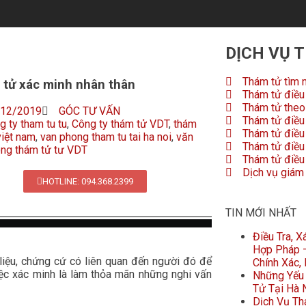
DỊCH VỤ 
Thám tử tìm 
tử xác minh nhân thân
Thám tử điều 
Thám tử theo 
/12/2019
GÓC TƯ VẤN
Thám tử điều 
g ty tham tu tu
,
Công ty thám tử VDT
,
thám
Thám tử điều
việt nam
,
van phong tham tu tai ha noi
,
văn
Thám tử điều 
ng thám tử tư VDT
Thám tử điều 
Dịch vụ giám
HOTLINE: 094.368.2399
TIN MỚI NHẤT
Điều Tra, 
Hợp Pháp –
 liệu, chứng cứ có liên quan đến người đó để
Chính Xác,
ệc xác minh là làm thỏa mãn những nghi vấn
Những Yếu 
Tử Tại Hà 
Dịch Vụ Th