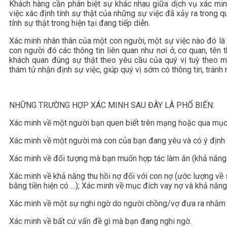
Khách hàng cần phân biệt sự khác nhau giữa dịch vụ xác minh
việc xác định tính sự thật của những sự việc đã xảy ra trong q
tính sự thật trong hiện tại đang tiếp diễn.
Xác minh nhân thân của một con người, một sự việc nào đó là c
con người đó các thông tin liên quan như nơi ở, cơ quan, tên t
khách quan đúng sự thật theo yêu cầu của quý vị tuỳ theo m
thám tử nhận định sự việc, giúp quý vị sớm có thông tin, tránh r
NHỮNG TRƯỜNG HỢP XÁC MINH SAU ĐÂY LÀ PHỔ BIẾN:
Xác minh về một người bạn quen biết trên mạng hoặc qua mụ
Xác minh về một người mà con của bạn đang yêu và có ý định ti
Xác minh về đối tượng mà bạn muốn hợp tác làm ăn (khả năng t
Xác minh về khả năng thu hồi nợ đối với con nợ (ước lượng về s
bằng tiền hiện có …); Xác minh về mục đích vay nợ và khả năng 
Xác minh về một sự nghi ngờ do người chồng/vợ đưa ra nhằm 
Xác minh về bất cứ vấn đề gì mà bạn đang nghi ngờ.