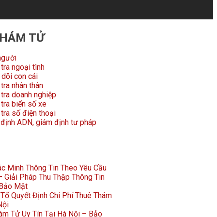
THÁM TỬ
người
tra ngoại tình
dõi con cái
tra nhân thân
 tra doanh nghiệp
tra biển số xe
tra số điện thoại
 định ADN, giám định tư pháp
Xác Minh Thông Tin Theo Yêu Cầu
 Giải Pháp Thu Thập Thông Tin
 Bảo Mật
Tố Quyết Định Chi Phí Thuê Thám
Nội
ám Tử Uy Tín Tại Hà Nội – Bảo