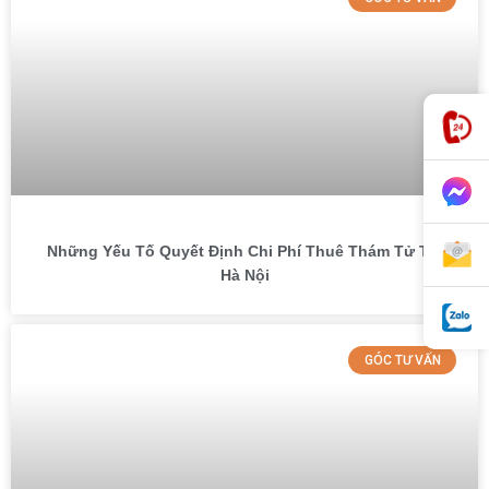
Những Yếu Tố Quyết Định Chi Phí Thuê Thám Tử Tại
Hà Nội
GÓC TƯ VẤN