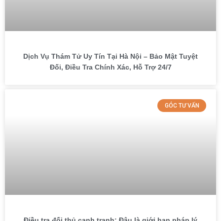
Dịch Vụ Thám Tử Uy Tín Tại Hà Nội – Bảo Mật Tuyệt
Đối, Điều Tra Chính Xác, Hỗ Trợ 24/7
GÓC TƯ VẤN
Điều tra đối thủ cạnh tranh: Đâu là giới hạn pháp lý