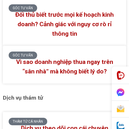
GÓC TƯ VẤN
Đối thủ biết trước mọi kế hoạch kinh
doanh? Cảnh giác với nguy cơ rò rỉ
thông tin
GÓC TƯ VẤN
Vì sao doanh nghiệp thua ngay trên
“sân nhà” mà không biết lý do?
Dịch vụ thám tử
THÁM TỬ CÁ NHÂN
Dịch vụ theo dõi con cái chuyên