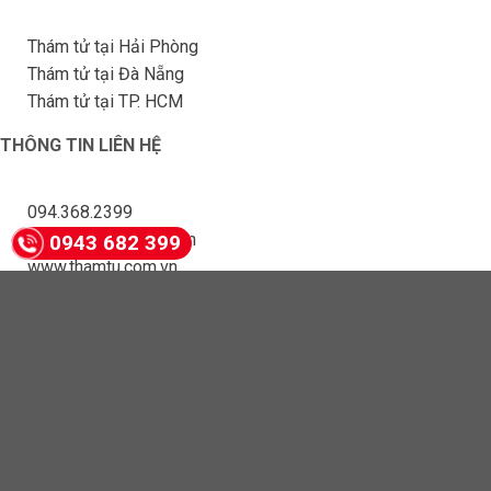
Thám tử tại Hải Phòng
Thám tử tại Đà Nẵng
Thám tử tại TP. HCM
THÔNG TIN LIÊN HỆ
094.368.2399
thamtuvdt@gmail.com
0943 682 399
www.thamtu.com.vn
Copyright 2026 ©
Công ty thám tử VDT . All Rights Received
.
thám tử
|
dịch vụ thám tử
|
công ty thám tử
|
thám tử uy tín
|
điều tra ngoại tình