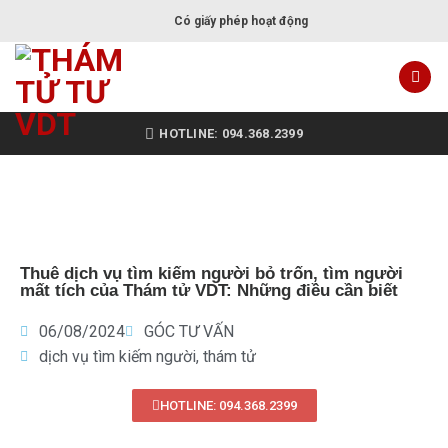
Có giấy phép hoạt động
HOTLINE: 094.368.2399
Thuê dịch vụ tìm kiếm người bỏ trốn, tìm người
mất tích của Thám tử VDT: Những điều cần biết
06/08/2024
GÓC TƯ VẤN
dịch vụ tìm kiếm người
,
thám tử
HOTLINE: 094.368.2399