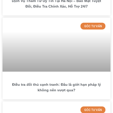
Dịch Vụ Thám Tử Uy Tín Tại Hà Nội – Bảo Mật Tuyệt
Đối, Điều Tra Chính Xác, Hỗ Trợ 24/7
GÓC TƯ VẤN
Điều tra đối thủ cạnh tranh: Đâu là giới hạn pháp lý
không nên vượt qua?
GÓC TƯ VẤN