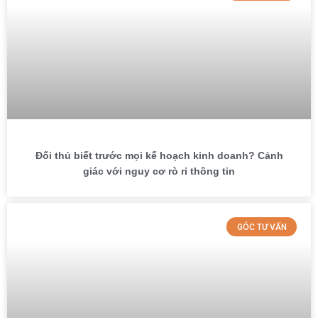
Đối thủ biết trước mọi kế hoạch kinh doanh? Cảnh
giác với nguy cơ rò rỉ thông tin
GÓC TƯ VẤN