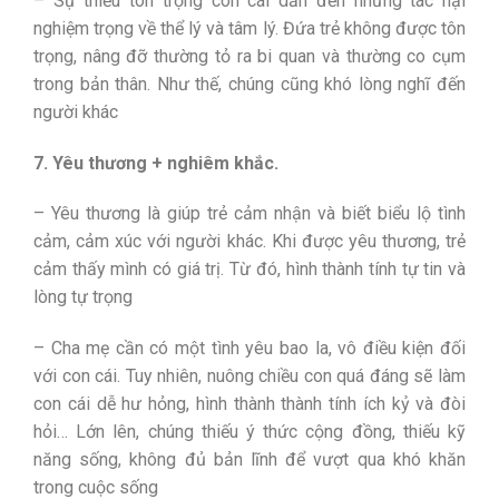
– Sự thiếu tôn trọng con cái dẫn đến những tác hại
nghiệm trọng về thể lý và tâm lý. Đứa trẻ không được tôn
trọng, nâng đỡ thường tỏ ra bi quan và thường co cụm
trong bản thân. Như thế, chúng cũng khó lòng nghĩ đến
người khác
7. Yêu thương + nghiêm khắc.
– Yêu thương là giúp trẻ cảm nhận và biết biểu lộ tình
cảm, cảm xúc với người khác. Khi được yêu thương, trẻ
cảm thấy mình có giá trị. Từ đó, hình thành tính tự tin và
lòng tự trọng
– Cha mẹ cần có một tình yêu bao la, vô điều kiện đối
với con cái. Tuy nhiên, nuông chiều con quá đáng sẽ làm
con cái dễ hư hỏng, hình thành thành tính ích kỷ và đòi
hỏi… Lớn lên, chúng thiếu ý thức cộng đồng, thiếu kỹ
năng sống, không đủ bản lĩnh để vượt qua khó khăn
trong cuộc sống