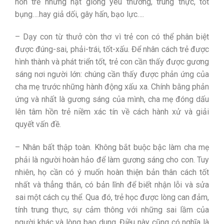
hồn trẻ những hạt giống yêu thương, trung thực, tốt
bụng….hay giả dối, gây hấn, bạo lực….
– Dạy con từ thưở còn thơ vì trẻ con có thể phân biệt
được đúng-sai, phải-trái, tốt-xấu. Để nhân cách trẻ được
hình thành và phát triển tốt, trẻ con cần thấy được gương
sáng nơi người lớn: chúng cần thấy được phản ứng của
cha mẹ trước những hành động xấu xa. Chính bằng phản
ứng và nhất là gương sáng của mình, cha mẹ đóng dấu
lên tâm hồn trẻ niềm xác tín về cách hành xử và giải
quyết vấn đề.
– Nhân bất thập toàn. Không bắt buộc bậc làm cha mẹ
phải là người hoàn hảo để làm gương sáng cho con. Tuy
nhiên, họ cần có ý muốn hoàn thiện bản thân cách tốt
nhất và thẳng thắn, có bản lĩnh để biết nhận lỗi và sửa
sai một cách cụ thể. Qua đó, trẻ học được lòng can đảm,
tính trung thực, sự cảm thông với những sai lầm của
người khác và lòng bao dung. Điều này cũng có nghĩa là