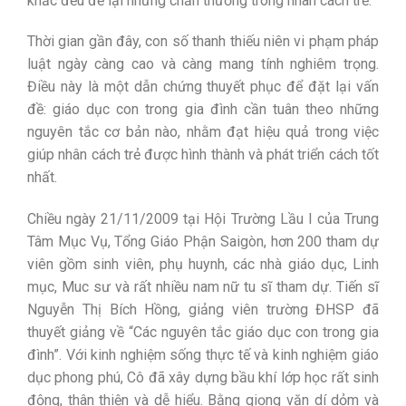
khắc đều để lại những chấn thương trong nhân cách trẻ.
Thời gian gần đây, con số thanh thiếu niên vi phạm pháp
luật ngày càng cao và càng mang tính nghiêm trọng.
Điều này là một dẫn chứng thuyết phục để đặt lại vấn
đề: giáo dục con trong gia đình cần tuân theo những
nguyên tắc cơ bản nào, nhằm đạt hiệu quả trong việc
giúp nhân cách trẻ được hình thành và phát triển cách tốt
nhất.
Chiều ngày 21/11/2009 tại Hội Trường Lầu I của Trung
Tâm Mục Vụ, Tổng Giáo Phận Saigòn, hơn 200 tham dự
viên gồm sinh viên, phụ huynh, các nhà giáo dục, Linh
mục, Muc sư và rất nhiều nam nữ tu sĩ tham dự. Tiến sĩ
Nguyễn Thị Bích Hồng, giảng viên trường ĐHSP đã
thuyết giảng về “Các nguyên tắc giáo dục con trong gia
đình”. Với kinh nghiệm sống thực tế và kinh nghiệm giáo
dục phong phú, Cô đã xây dựng bầu khí lớp học rất sinh
động, thân thiện và dễ hiểu. Bằng giọng văn dí dỏm và