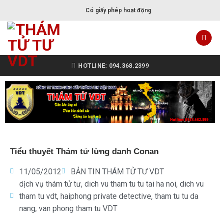
Có giấy phép hoạt động
HOTLINE: 094.368.2399
Tiểu thuyết Thám tử lừng danh Conan
11/05/2012
BẢN TIN THÁM TỬ TƯ VDT
dịch vụ thám tử tư
,
dich vu tham tu tu tai ha noi
,
dich vu
tham tu vdt
,
haiphong private detective
,
tham tu tu da
nang
,
van phong tham tu VDT