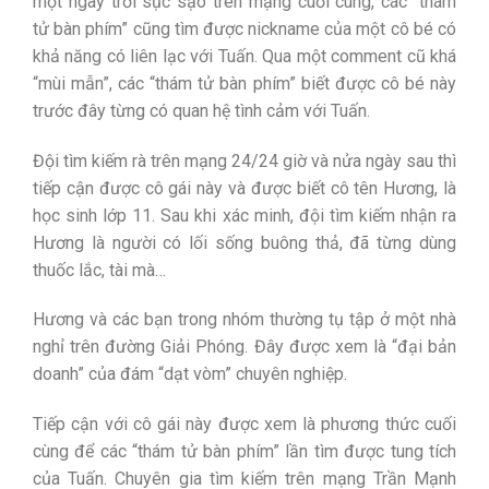
một ngày trời sục sạo trên mạng cuối cùng, các “thám
tử bàn phím” cũng tìm được nickname của một cô bé có
khả năng có liên lạc với Tuấn. Qua một comment cũ khá
“mùi mẫn”, các “thám tử bàn phím” biết được cô bé này
trước đây từng có quan hệ tình cảm với Tuấn.
Đội tìm kiếm rà trên mạng 24/24 giờ và nửa ngày sau thì
tiếp cận được cô gái này và được biết cô tên Hương, là
học sinh lớp 11. Sau khi xác minh, đội tìm kiếm nhận ra
Hương là người có lối sống buông thả, đã từng dùng
thuốc lắc, tài mà…
Hương và các bạn trong nhóm thường tụ tập ở một nhà
nghỉ trên đường Giải Phóng. Đây được xem là “đại bản
doanh” của đám “dạt vòm” chuyên nghiệp.
Tiếp cận với cô gái này được xem là phương thức cuối
cùng để các “thám tử bàn phím” lần tìm được tung tích
của Tuấn. Chuyên gia tìm kiếm trên mạng Trần Mạnh