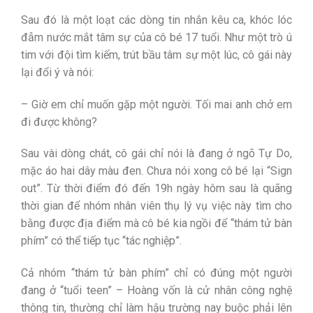
Sau đó là một loạt các dòng tin nhắn kêu ca, khóc lóc
đẫm nước mắt tâm sự của cô bé 17 tuổi. Như một trò ú
tim với đội tìm kiếm, trút bầu tâm sự một lúc, cô gái này
lại đổi ý và nói:
– Giờ em chỉ muốn gặp một người. Tối mai anh chở em
đi được không?
Sau vài dòng chát, cô gái chỉ nói là đang ở ngõ Tự Do,
mặc áo hai dây màu đen. Chưa nói xong cô bé lại “Sign
out”. Từ thời điểm đó đến 19h ngày hôm sau là quãng
thời gian để nhóm nhân viên thụ lý vụ việc này tìm cho
bằng được địa điểm mà cô bé kia ngồi để “thám tử bàn
phím” có thể tiếp tục “tác nghiệp”.
Cả nhóm “thám tử bàn phím” chỉ có đúng một người
đang ở “tuổi teen” – Hoàng vốn là cử nhân công nghệ
thông tin, thường chỉ làm hậu trường nay buộc phải lên