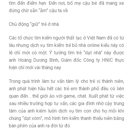
tìm đến điểm hẹn. Đến nơi, bố mẹ cậu bé đã mang xe
đứng chờ sẵn “ẵm” cậu ta về.
Chủ động “giữ” trẻ ở nhà
Các tổ chức tìm kiếm người thất lạc ở Việt Nam đã có từ
lâu nhưng dịch vụ tìm kiếm trẻ bỏ nhà online kiểu này có
lẽ chỉ mới có một. Ý tưởng tìm trẻ “dạt nhà” này được
anh Hoàng Dương Bình, Giám đốc Công ty HNIC thực
hiện chỉ mới vài tháng nay.
Trong quá trình làm tư vấn tâm lý cho trẻ vị thành niên,
anh phát hiện hầu hết các trẻ em thành phố đều có liên
quan đến… thế giới ảo với game, chát. Xuất phát từ việc
sau nhiều trường hợp tư vấn, các gia đình nhờ cậy trung
tâm của anh kiêm luôn dịch vụ tìm con cho họ mỗi khi
chúng “dạt vòm”, mô hình tìm kiếm thanh thiếu niên bằng
bàn phím của anh ra đời từ đó.