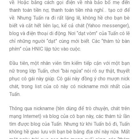
về. Hoặc bằng cách gọi điện về nhà bảo bố mẹ đến
thanh toán tiền nợ, thanh toán tiền nhà nghỉ… tạo cớ để
về. Nhưng Tuấn ra đi rất lặng lẽ, không hề cho bạn bè
biết và cắt hết liên lạc, kể cả chát (Yahoo messenger),
blog và điện thoại di động. Nơi “dạt vòm” của Tuấn có lẽ
chỉ những người “dạt” cùng mới biết. Các “thám tử bàn
phím” của HNIC lập tức vào cuộc.
Đầu tiên, một nhân viên tìm kiếm tiếp cận với một bạn
nữ trong lớp Tuấn, chơi “bài ngửa” nói rõ sự thật, thuyết
phục cô gái này giúp. Cô gái này đồng ý cho mượn nick
chát, trong list của cô này có nickname mới nhất của
Tuấn.
Thông qua nickname (tên dùng để trò chuyện, chát trên
mạng Internet) và blog của cô bạn này, các thám tử lần
tìm được blog của Tuấn. Nhưng từ khi Tuấn bỏ đi, Tuấn
không hề giao lưu với bạn bè bằng địa chỉ này nữa. Mất