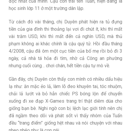
độc nhất của mình. Cậu con trai tên Tuấn, hiện đang là
học sinh lớp 11 ở một trường dân lập.
Từ cách đó vài tháng, chị Duyên phát hiện ra tủ đựng
tiền của gia đình thi thoảng lại vơi đi chút ít, khi thì mất
vài trăm USD, khi thì mất đến cả nghìn USD, mà thủ
phạm không ai khác chính là cậu quý tử. Hồi đầu tháng
4/2008, cậu đã ôm một cục tiền của bố mẹ rồi bỏ đi 3
ngày, cả nhà tá hỏa đi tìm, nhờ cả Công an phường
nhưng cuối cùng… chơi chán, hết tiền cậu tự mò về.
Gần đây, chị Duyên còn thấy con mình có nhiều dấu hiệu
lạ như: ăn mặc ẻo lả, làm lỗ đeo khuyên tai, tóc nhuộm,
chải lả lướt và bỏ hẳn chiếc PS bóng lộn để chuyển
xuống đi xe đạp X-Games trang trí thật diêm dúa cho
giống bạn bè. Nghi ngờ con bị lệch lạc giới tính nên chị
đã ngầm theo dõi và phát sốt vì thấy nhóm của Tuấn
đều “trang điểm” giống hệt nhau và nói chuyện với nhau
nheo nhéo như là con gái.