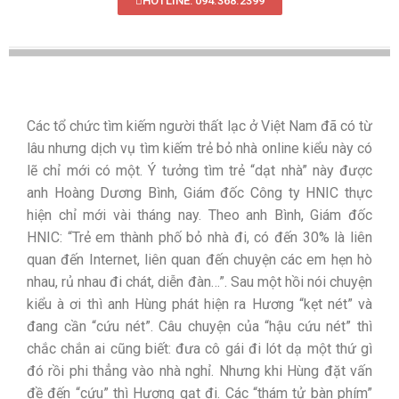
HOTLINE: 094.368.2399
Các tổ chức tìm kiếm người thất lạc ở Việt Nam đã có từ
lâu nhưng dịch vụ tìm kiếm trẻ bỏ nhà online kiểu này có
lẽ chỉ mới có một. Ý tưởng tìm trẻ “dạt nhà” này được
anh Hoàng Dương Bình, Giám đốc Công ty HNIC thực
hiện chỉ mới vài tháng nay. Theo anh Bình, Giám đốc
HNIC: “Trẻ em thành phố bỏ nhà đi, có đến 30% là liên
quan đến Internet, liên quan đến chuyện các em hẹn hò
nhau, rủ nhau đi chát, diễn đàn…”. Sau một hồi nói chuyện
kiểu à ơi thì anh Hùng phát hiện ra Hương “kẹt nét” và
đang cần “cứu nét”. Câu chuyện của “hậu cứu nét” thì
chắc chắn ai cũng biết: đưa cô gái đi lót dạ một thứ gì
đó rồi phi thẳng vào nhà nghỉ. Nhưng khi Hùng đặt vấn
đề đến “cứu” thì Hương gạt đi. Các “thám tử bàn phím”