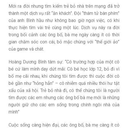
Mới ra đời nhưng tìm kiếm trẻ bỏ nhà trên mạng đã trở
thành một dịch vụ rất “ăn khách”. Đội “thám tử bàn phím”
của anh Bình hầu như không bao giờ ngơi việc, có khi
thực hiện tìm vài trẻ cùng một lúc. Dịch vụ này ra đời
trong bối cảnh các ông bố, bà mẹ ngày càng ít có thời
gian chăm sóc con cái, bỏ mặc chúng với “thế giới ảo”
của game và chát.
Hoàng Dương Bình tâm sự: “Có trường hợp của một cô
bé cứ làm mình day dứt mãi: Cô bé học lớp 12, bỏ đi vì
bố mẹ cãi nhau, khi chúng tôi tìm được thì cuộc đời cô
bé gần như “hỏng hẳn” – cô nhiễm quá nhiều thói hư tật
xấu của xã hội. Trẻ bỏ nhà đi, có thể chúng tôi là người
tìm được các em nhưng các ông bố bà mẹ mới là những
người giữ cho các em sống trong chính ngôi nhà của
mình”
Cuộc sống càng hiện đại, các ông bố, bà mẹ càng ít có