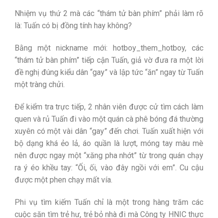
Nhiệm vụ thứ 2 mà các “thám tử bàn phím” phải làm rõ
là: Tuấn có bị đồng tính hay không?
Bằng một nickname mới: hotboy_them_hotboy, các
“thám tử bàn phím” tiếp cận Tuấn, giả vờ đưa ra một lời
đề nghị đúng kiểu dân “gay” và lập tức “ăn” ngay từ Tuấn
một tràng chửi.
Để kiểm tra trực tiếp, 2 nhân viên được cử tìm cách làm
quen và rủ Tuấn đi vào một quán cà phê bóng đá thường
xuyên có một vài dân “gay” đến chơi. Tuấn xuất hiện với
bộ dạng khá ẻo lả, áo quần là lượt, móng tay màu mè
nên được ngay một “xăng pha nhớt” từ trong quán chạy
ra ý éo khều tay: “Ối, ối, vào đây ngồi với em”. Cu cậu
được một phen chạy mất vía.
Phi vụ tìm kiếm Tuấn chỉ là một trong hàng trăm các
cuộc săn tìm trẻ hư, trẻ bỏ nhà đi mà Công ty HNIC thực