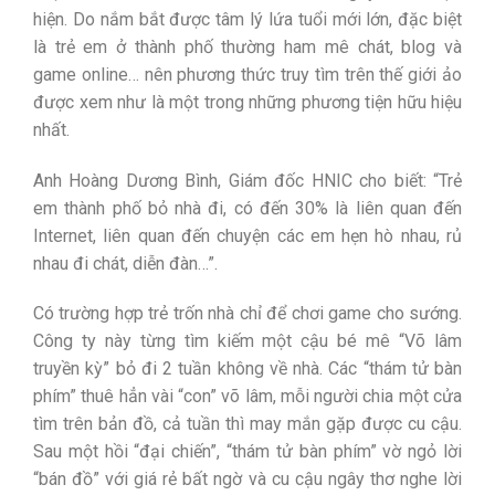
hiện. Do nắm bắt được tâm lý lứa tuổi mới lớn, đặc biệt
là trẻ em ở thành phố thường ham mê chát, blog và
game online… nên phương thức truy tìm trên thế giới ảo
được xem như là một trong những phương tiện hữu hiệu
nhất.
Anh Hoàng Dương Bình, Giám đốc HNIC cho biết: “Trẻ
em thành phố bỏ nhà đi, có đến 30% là liên quan đến
Internet, liên quan đến chuyện các em hẹn hò nhau, rủ
nhau đi chát, diễn đàn…”.
Có trường hợp trẻ trốn nhà chỉ để chơi game cho sướng.
Công ty này từng tìm kiếm một cậu bé mê “Võ lâm
truyền kỳ” bỏ đi 2 tuần không về nhà. Các “thám tử bàn
phím” thuê hẳn vài “con” võ lâm, mỗi người chia một cửa
tìm trên bản đồ, cả tuần thì may mắn gặp được cu cậu.
Sau một hồi “đại chiến”, “thám tử bàn phím” vờ ngỏ lời
“bán đồ” với giá rẻ bất ngờ và cu cậu ngây thơ nghe lời