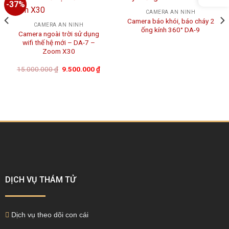
-37%
CAMERA AN NINH
Camera báo khói, báo cháy 2
CAMERA AN NINH
ống kính 360° DA-9
Camera ngoài trời sử dụng
wifi thế hệ mới – DA-7 –
Zoom X30
15.000.000
₫
9.500.000
₫
DỊCH VỤ THÁM TỬ
Dịch vụ theo dõi con cái