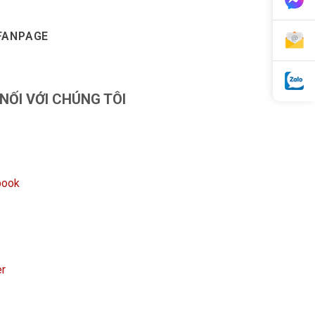
FANPAGE
 NỐI VỚI CHÚNG TÔI
book
er