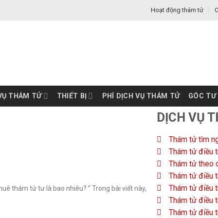
Hoạt động thám tử
C
VỤ THÁM TỬ
THIẾT BỊ
PHÍ DỊCH VỤ THÁM TỬ
GÓC TƯ
DỊCH VỤ 
Thám tử tìm n
Thám tử điều t
Thám tử theo d
Thám tử điều t
Thám tử điều t
huê thám tử tư là bao nhiêu? ” Trong bài viết này,
Thám tử điều t
Thám tử điều t