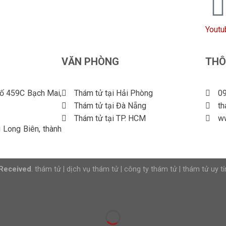
Youtu
VĂN PHÒNG
THÔ
số 459C Bạch Mai,
Thám tử tại Hải Phòng
09
Thám tử tại Đà Nẵng
t
Thám tử tại TP. HCM
w
Long Biên, thành
 Received
.
thám tử
|
dịch vụ thám tử
|
công ty thám tử
|
thám tử uy tí