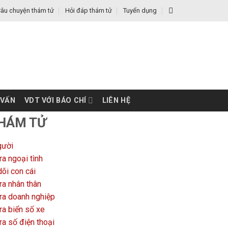
âu chuyện thám tử
Hỏi đáp thám tử
Tuyển dụng
 VẤN
VDT VỚI BÁO CHÍ
LIÊN HỆ
THÁM TỬ
gười
ra ngoại tình
õi con cái
ra nhân thân
ra doanh nghiệp
ra biển số xe
ra số điện thoại