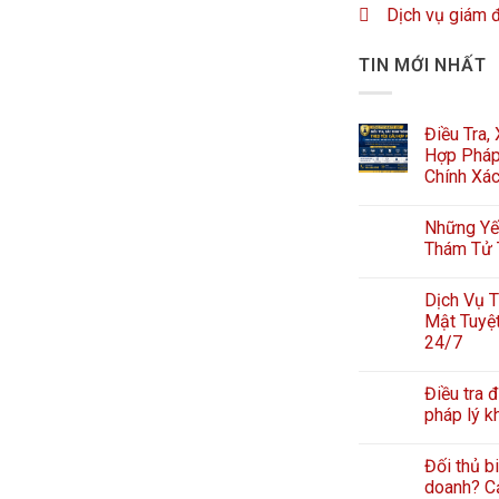
Dịch vụ giám 
TIN MỚI NHẤT
Điều Tra,
Hợp Pháp
Chính Xá
Những Yếu
Thám Tử 
Dịch Vụ T
Mật Tuyệt
24/7
Điều tra đ
pháp lý k
Đối thủ b
doanh? Cả