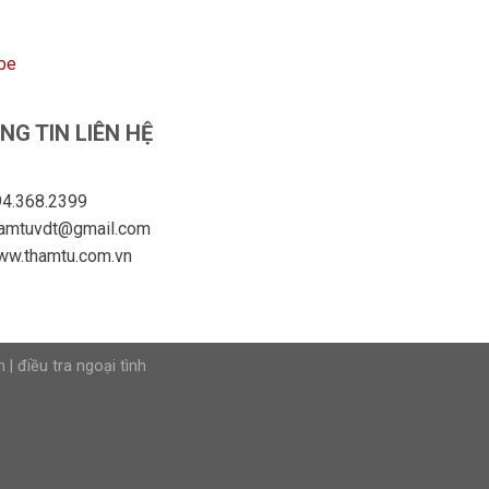
be
NG TIN LIÊN HỆ
4.368.2399
hamtuvdt@gmail.com
ww.thamtu.com.vn
n
|
điều tra ngoại tình