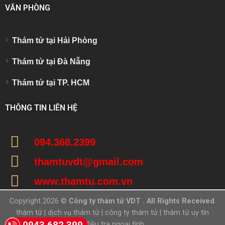
VĂN PHÒNG
Thám tử tại Hải Phòng
Thám tử tại Đà Nẵng
Thám tử tại TP. HCM
THÔNG TIN LIÊN HỆ
094.368.2399
thamtuvdt@gmail.com
www.thamtu.com.vn
Copyright 2026 ©
Công ty thám tử VDT . All Rights Received
.
thám tử
|
dịch vụ thám tử
|
công ty thám tử
|
thám tử uy tín
0943 682 399
|
điều tra ngoại tình