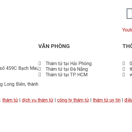
Yout
VĂN PHÒNG
THÔ
Thám tử tại Hải Phòng
0
 số 459C Bạch Mai,
Thám tử tại Đà Nẵng
Thám tử tại TP. HCM
 Long Biên, thành
d
.
thám tử
|
dịch vụ thám tử
|
công ty thám tử
|
thám tử uy tín
|
điề