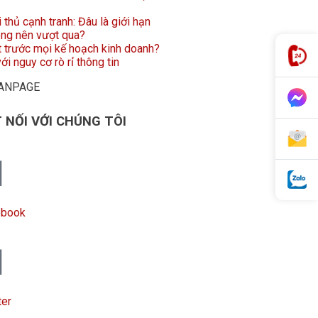
i thủ cạnh tranh: Đâu là giới hạn
ông nên vượt qua?
t trước mọi kế hoạch kinh doanh?
ới nguy cơ rò rỉ thông tin
FANPAGE
 NỐI VỚI CHÚNG TÔI
ebook
ter