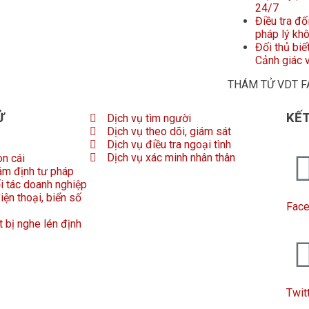
24/7
Điều tra đố
pháp lý kh
Đối thủ biế
Cảnh giác v
THÁM TỬ VDT 
Ử
KẾT
Dịch vụ tìm người
Dịch vụ theo dõi, giám sát
Dịch vụ điều tra ngoại tình
Dịch vụ xác minh nhân thân
on cái
ám định tư pháp
ối tác doanh nghiệp
iện thoại, biển số
Fac
t bị nghe lén định
Twit