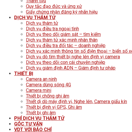
Thành tựu
Quy tắc đạo đức và ứng xử
Giấy chứng nhận đăng ký nhãn hiệu
DỊCH VỤ THÁM TỬ
Dịch vụ thám tử
Dịch vụ điều tra ngoại tình
Dịch vụ theo dõi giám sát – tìm kiếm
Dịch vụ thám tử xác minh nhân thân
Dịch vụ điều tra đối tác – doanh nghiệp
Dịch vụ xác minh thông tin số điện thoại – biển số x
Dịch vụ dò tìm thiết bị nghe lén định vị camera
Dịch vụ theo dõi con cái chuyên nghiệp
Dịch vụ giám định ADN – Giám định tư pháp
THIẾT BỊ
Camera an ninh
Camera dùng sóng 4G
Camera mini
Thiết bị chống ghi âm
Thiết dị dò máy định vị, Nghe lén, Camera giấu kín
Thiết bị định vị GPS, Ghi âm
Thiết bị ghi âm
PHÍ DỊCH VỤ THÁM TỬ
GÓC TƯ VẤN
VDT VỚI BÁO CHÍ