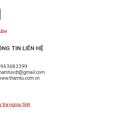
ube
NG TIN LIÊN HỆ
94.368.2399
thamtuvdt@gmail.com
www.thamtu.com.vn
u tra ngoại tình