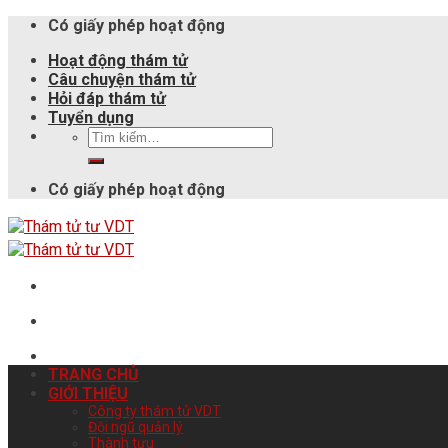
Có giấy phép hoạt động
Hoạt động thám tử
Câu chuyện thám tử
Hỏi đáp thám tử
Tuyển dụng
Có giấy phép hoạt động
TRANG CHỦ
GIỚI THIỆU
Công ty thám tử VDT
Đội ngũ quản lý
Thành tựu