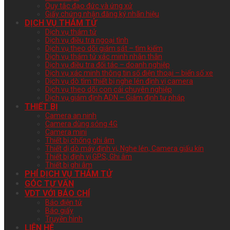
Quy tắc đạo đức và ứng xử
Giấy chứng nhận đăng ký nhãn hiệu
DỊCH VỤ THÁM TỬ
Dịch vụ thám tử
Dịch vụ điều tra ngoại tình
Dịch vụ theo dõi giám sát – tìm kiếm
Dịch vụ thám tử xác minh nhân thân
Dịch vụ điều tra đối tác – doanh nghiệp
Dịch vụ xác minh thông tin số điện thoại – biển số xe
Dịch vụ dò tìm thiết bị nghe lén định vị camera
Dịch vụ theo dõi con cái chuyên nghiệp
Dịch vụ giám định ADN – Giám định tư pháp
THIẾT BỊ
Camera an ninh
Camera dùng sóng 4G
Camera mini
Thiết bị chống ghi âm
Thiết dị dò máy định vị, Nghe lén, Camera giấu kín
Thiết bị định vị GPS, Ghi âm
Thiết bị ghi âm
PHÍ DỊCH VỤ THÁM TỬ
GÓC TƯ VẤN
VDT VỚI BÁO CHÍ
Báo điện tử
Báo giấy
Truyền hình
LIÊN HỆ