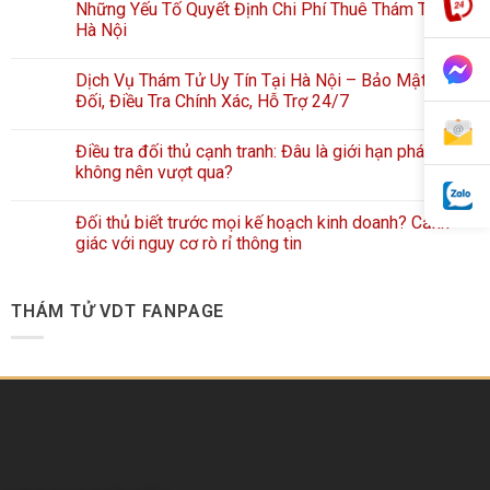
Những Yếu Tố Quyết Định Chi Phí Thuê Thám Tử Tại
Hà Nội
Dịch Vụ Thám Tử Uy Tín Tại Hà Nội – Bảo Mật Tuyệt
Đối, Điều Tra Chính Xác, Hỗ Trợ 24/7
Điều tra đối thủ cạnh tranh: Đâu là giới hạn pháp lý
không nên vượt qua?
Đối thủ biết trước mọi kế hoạch kinh doanh? Cảnh
giác với nguy cơ rò rỉ thông tin
THÁM TỬ VDT FANPAGE