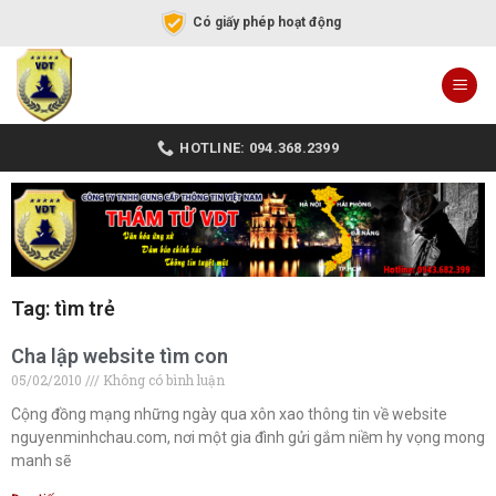
Có giấy phép hoạt động
HOTLINE: 094.368.2399
Tag: tìm trẻ
Cha lập website tìm con
05/02/2010
Không có bình luận
Cộng đồng mạng những ngày qua xôn xao thông tin về website
nguyenminhchau.com, nơi một gia đình gửi gắm niềm hy vọng mong
manh sẽ