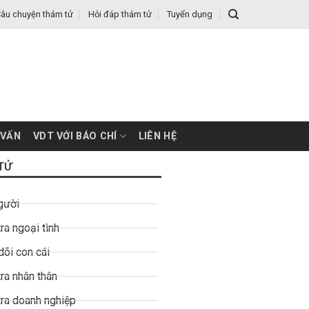
âu chuyện thám tử
Hỏi đáp thám tử
Tuyển dụng
 VẤN
VDT VỚI BÁO CHÍ
LIÊN HỆ
TỬ
gười
ra ngoại tình
dõi con cái
ra nhân thân
tra doanh nghiệp