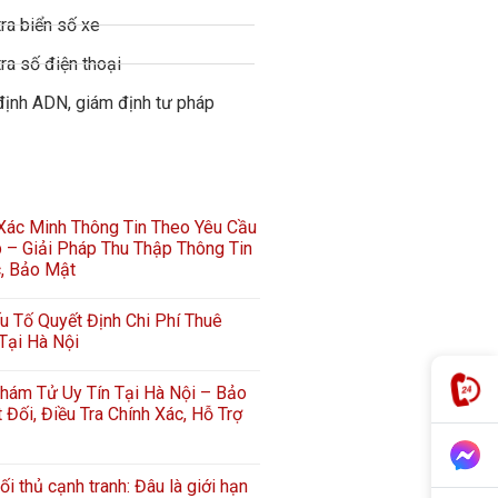
ra biển số xe
ra số điện thoại
định ADN, giám định tư pháp
 Xác Minh Thông Tin Theo Yêu Cầu
 – Giải Pháp Thu Thập Thông Tin
c, Bảo Mật
 Tố Quyết Định Chi Phí Thuê
Tại Hà Nội
hám Tử Uy Tín Tại Hà Nội – Bảo
 Đối, Điều Tra Chính Xác, Hỗ Trợ
ối thủ cạnh tranh: Đâu là giới hạn