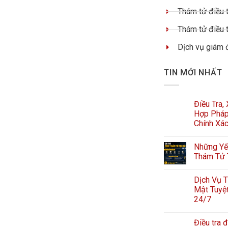
Thám tử điều t
Thám tử điều t
Dịch vụ giám 
TIN MỚI NHẤT
Điều Tra,
Hợp Pháp
Chính Xá
Những Yếu
Thám Tử 
Dịch Vụ T
Mật Tuyệt
24/7
Điều tra đ