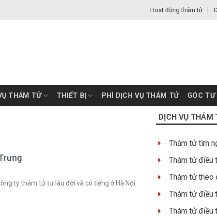
Hoạt động thám tử
C
VỤ THÁM TỬ
THIẾT BỊ
PHÍ DỊCH VỤ THÁM TỬ
GÓC TƯ
DỊCH VỤ THÁM 
Thám tử tìm n
 Trưng
Thám tử điều t
Thám tử theo 
g ty thám tử tư lâu đời và có tiếng ở Hà Nội.
Thám tử điều t
Thám tử điều 