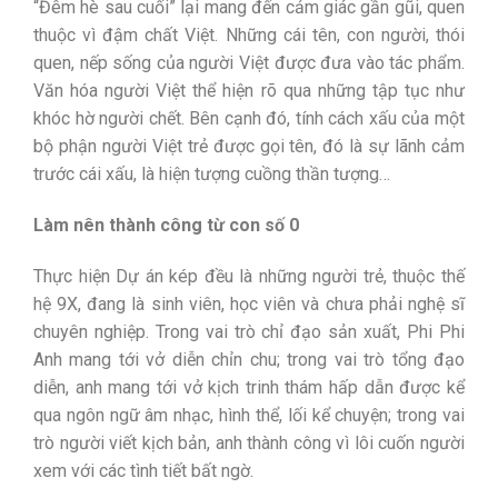
“Đêm hè sau cuối” lại mang đến cảm giác gần gũi, quen
thuộc vì đậm chất Việt. Những cái tên, con người, thói
quen, nếp sống của người Việt được đưa vào tác phẩm.
Văn hóa người Việt thể hiện rõ qua những tập tục như
khóc hờ người chết. Bên cạnh đó, tính cách xấu của một
bộ phận người Việt trẻ được gọi tên, đó là sự lãnh cảm
trước cái xấu, là hiện tượng cuồng thần tượng…
Làm nên thành công từ con số 0
Thực hiện Dự án kép đều là những người trẻ, thuộc thế
hệ 9X, đang là sinh viên, học viên và chưa phải nghệ sĩ
chuyên nghiệp. Trong vai trò chỉ đạo sản xuất, Phi Phi
Anh mang tới vở diễn chỉn chu; trong vai trò tổng đạo
diễn, anh mang tới vở kịch trinh thám hấp dẫn được kể
qua ngôn ngữ âm nhạc, hình thể, lối kể chuyện; trong vai
trò người viết kịch bản, anh thành công vì lôi cuốn người
xem với các tình tiết bất ngờ.