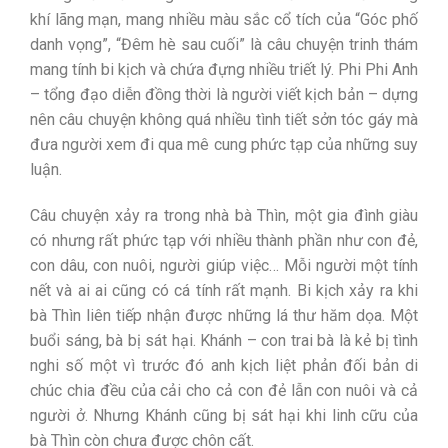
khí lãng mạn, mang nhiều màu sắc cổ tích của “Góc phố
danh vọng”, “Đêm hè sau cuối” là câu chuyện trinh thám
mang tính bi kịch và chứa đựng nhiều triết lý. Phi Phi Anh
– tổng đạo diễn đồng thời là người viết kịch bản – dựng
nên câu chuyện không quá nhiều tình tiết sởn tóc gáy mà
đưa người xem đi qua mê cung phức tạp của những suy
luận.
Câu chuyện xảy ra trong nhà bà Thìn, một gia đình giàu
có nhưng rất phức tạp với nhiều thành phần như con đẻ,
con dâu, con nuôi, người giúp việc… Mỗi người một tính
nết và ai ai cũng có cá tính rất mạnh. Bi kịch xảy ra khi
bà Thìn liên tiếp nhận được những lá thư hăm dọa. Một
buổi sáng, bà bị sát hại. Khánh – con trai bà là kẻ bị tình
nghi số một vì trước đó anh kịch liệt phản đối bản di
chúc chia đều của cải cho cả con đẻ lẫn con nuôi và cả
người ở. Nhưng Khánh cũng bị sát hại khi linh cữu của
bà Thìn còn chưa được chôn cất.