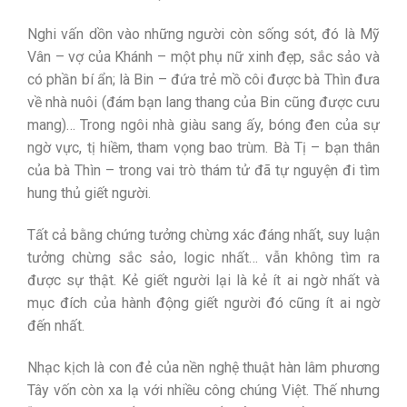
Nghi vấn dồn vào những người còn sống sót, đó là Mỹ
Vân – vợ của Khánh – một phụ nữ xinh đẹp, sắc sảo và
có phần bí ẩn; là Bin – đứa trẻ mồ côi được bà Thìn đưa
về nhà nuôi (đám bạn lang thang của Bin cũng được cưu
mang)… Trong ngôi nhà giàu sang ấy, bóng đen của sự
ngờ vực, tị hiềm, tham vọng bao trùm. Bà Tị – bạn thân
của bà Thìn – trong vai trò thám tử đã tự nguyện đi tìm
hung thủ giết người.
Tất cả bằng chứng tưởng chừng xác đáng nhất, suy luận
tưởng chừng sắc sảo, logic nhất… vẫn không tìm ra
được sự thật. Kẻ giết người lại là kẻ ít ai ngờ nhất và
mục đích của hành động giết người đó cũng ít ai ngờ
đến nhất.
Nhạc kịch là con đẻ của nền nghệ thuật hàn lâm phương
Tây vốn còn xa lạ với nhiều công chúng Việt. Thế nhưng