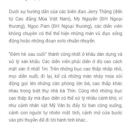
Dưới sự hướng dẫn của các biên đạo Jerry Thắng (đến
từ Cao đẳng Múa Việt Nam), My Nguyễn (ĐH Ngoại
thương), Ngọc Pam (ĐH Ngoại thương), các diễn viên
không chuyên có thể thể hiện những màn vũ đạo sống
động hoặc những đoạn solo nhuần nhuyễn.
“Đêm hè sau cuối” thành công nhất ở khâu dàn dựng và
xử lý sân khấu. Các diễn viên phải diễn ở độ cao cách
mặt sàn ít nhất 1m. Trên những bục cao thấp nhấp nhô,
mọi diễn xuất, đi lại, kể cả những màn nhảy múa sôi
động gợi lên những căn phòng lớn bé, cao thấp khác
nhau trong biệt thự nhà bà Thìn. Cũng nhờ những bục
cao thấp ấy mà đạo diễn có thể xử lý nhiều cảnh khó, ví
như cảnh nhân vật Mỹ Vân bị đẩy từ ban công xuống,
cảnh con người tự nhiên mất tích, cảnh mở cửa bước
vào phi thuyền để đi tới hành tinh khác…