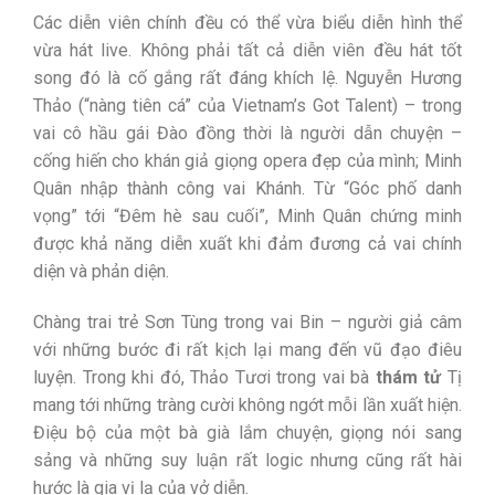
Các diễn viên chính đều có thể vừa biểu diễn hình thể
vừa hát live. Không phải tất cả diễn viên đều hát tốt
song đó là cố gắng rất đáng khích lệ. Nguyễn Hương
Thảo (“nàng tiên cá” của Vietnam’s Got Talent) – trong
vai cô hầu gái Đào đồng thời là người dẫn chuyện –
cống hiến cho khán giả giọng opera đẹp của mình; Minh
Quân nhập thành công vai Khánh. Từ “Góc phố danh
vọng” tới “Đêm hè sau cuối”, Minh Quân chứng minh
được khả năng diễn xuất khi đảm đương cả vai chính
diện và phản diện.
Chàng trai trẻ Sơn Tùng trong vai Bin – người giả câm
với những bước đi rất kịch lại mang đến vũ đạo điêu
luyện. Trong khi đó, Thảo Tươi trong vai bà
thám tử
Tị
mang tới những tràng cười không ngớt mỗi lần xuất hiện.
Điệu bộ của một bà già lắm chuyện, giọng nói sang
sảng và những suy luận rất logic nhưng cũng rất hài
hước là gia vị lạ của vở diễn.