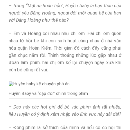
– Trong “Mặt nạ hoàn hảo”, Huyền baby là bạn thân của
người yêu Đăng Hoàng, ngoài đời mối quan hệ của bạn
với Đăng Hoàng như thế nào?
– Em và Hoàng coi nhau như chị em. Hai chị em quen
nhau từ hồi bé khi còn sinh hoạt cùng nhau ở nhà văn
hóa quận Hoàn Kiếm. Thời gian đó cách đây cũng phải
gần chục năm rồi. Thỉnh thoảng những lúc gặp nhau ở
đoàn làm phim, hai chị em kể lại chuyện ngaỳ xưa khi
còn bé cũng rất vui.
Huyền Baby và “cặp đôi” chính trong phim
– Dạo này các hot girl đổ bộ vào phim ảnh rất nhiều,
liệu Huyền có ý định xâm nhập vào lĩnh vực này dài dài?
– Đóng phim là sở thích của mình và nếu có cơ hội thì