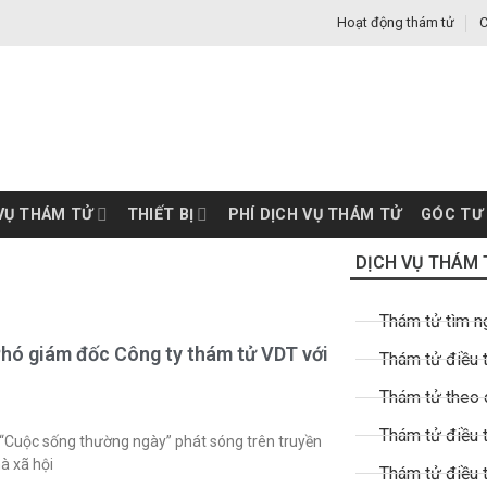
Hoạt động thám tử
C
VỤ THÁM TỬ
THIẾT BỊ
PHÍ DỊCH VỤ THÁM TỬ
GÓC TƯ
DỊCH VỤ THÁM 
Thám tử tìm n
Phó giám đốc Công ty thám tử VDT với
Thám tử điều t
Thám tử theo 
Thám tử điều t
“Cuộc sống thường ngày” phát sóng trên truyền
à xã hội
Thám tử điều 