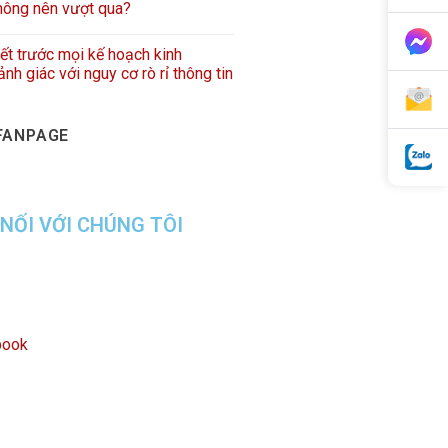
hông nên vượt qua?
iết trước mọi kế hoạch kinh
nh giác với nguy cơ rò rỉ thông tin
FANPAGE
 NỐI VỚI CHÚNG TÔI
book