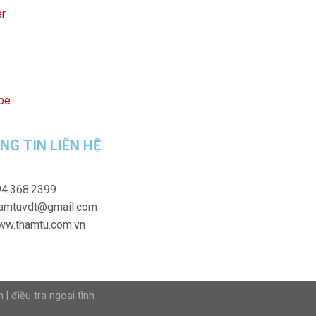
er
be
NG TIN LIÊN HỆ
4.368.2399
hamtuvdt@gmail.com
ww.thamtu.com.vn
n
|
điều tra ngoại tình