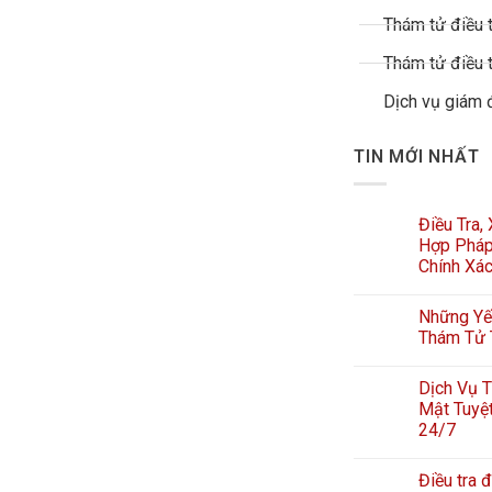
Thám tử điều t
Thám tử điều t
Dịch vụ giám 
TIN MỚI NHẤT
Điều Tra,
Hợp Pháp
Chính Xá
Những Yếu
Thám Tử 
Dịch Vụ T
Mật Tuyệt
24/7
Điều tra đ