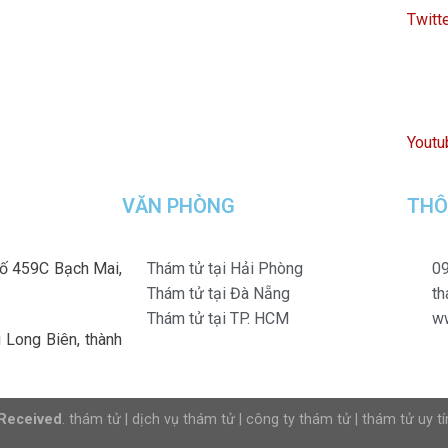
Twitt
Youtu
VĂN PHÒNG
THÔ
số 459C Bạch Mai,
Thám tử tại Hải Phòng
09
Thám tử tại Đà Nẵng
t
Thám tử tại TP. HCM
w
Long Biên, thành
 Received
.
thám tử
|
dịch vụ thám tử
|
công ty thám tử
|
thám tử uy tí