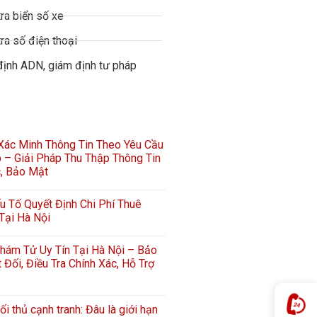
ra biển số xe
ra số điện thoại
định ADN, giám định tư pháp
 Xác Minh Thông Tin Theo Yêu Cầu
 – Giải Pháp Thu Thập Thông Tin
c, Bảo Mật
 Tố Quyết Định Chi Phí Thuê
Tại Hà Nội
hám Tử Uy Tín Tại Hà Nội – Bảo
 Đối, Điều Tra Chính Xác, Hỗ Trợ
ối thủ cạnh tranh: Đâu là giới hạn