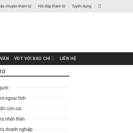
âu chuyện thám tử
Hỏi đáp thám tử
Tuyển dụng
 VẤN
VDT VỚI BÁO CHÍ
LIÊN HỆ
TỬ
gười
ra ngoại tình
dõi con cái
ra nhân thân
tra doanh nghiệp