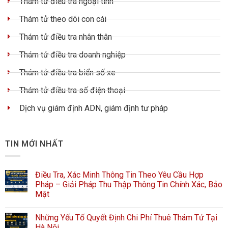
Thám tử điều tra ngoại tình
Thám tử theo dõi con cái
Thám tử điều tra nhân thân
Thám tử điều tra doanh nghiệp
Thám tử điều tra biển số xe
Thám tử điều tra số điện thoại
Dịch vụ giám định ADN, giám định tư pháp
TIN MỚI NHẤT
Điều Tra, Xác Minh Thông Tin Theo Yêu Cầu Hợp
Pháp – Giải Pháp Thu Thập Thông Tin Chính Xác, Bảo
Mật
Những Yếu Tố Quyết Định Chi Phí Thuê Thám Tử Tại
Hà Nội