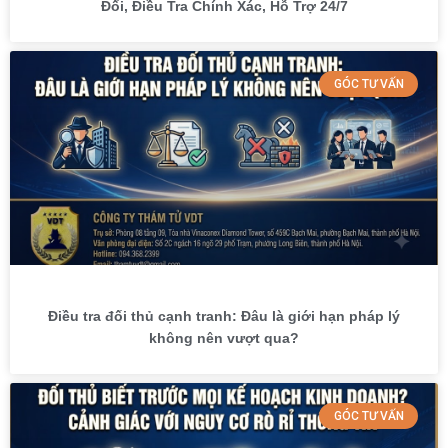
Đối, Điều Tra Chính Xác, Hỗ Trợ 24/7
GÓC TƯ VẤN
Điều tra đối thủ cạnh tranh: Đâu là giới hạn pháp lý
không nên vượt qua?
GÓC TƯ VẤN