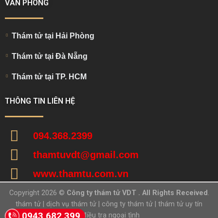
VĂN PHÒNG
Thám tử tại Hải Phòng
Thám tử tại Đà Nẵng
Thám tử tại TP. HCM
THÔNG TIN LIÊN HỆ
094.368.2399
thamtuvdt@gmail.com
www.thamtu.com.vn
Copyright 2026 ©
Công ty thám tử VDT . All Rights Received
.
thám tử
|
dịch vụ thám tử
|
công ty thám tử
|
thám tử uy tín
0943 682 399
|
điều tra ngoại tình