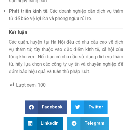
sản ngày càng cao.
Phát triển kinh tế
: Các doanh nghiệp cần dịch vụ thám
tử để bảo vệ lợi ích và phòng ngừa rủi ro.
Kết luận
Các quận, huyện tại Hà Nội đều có nhu cầu cao về dịch
vụ thám tử, tùy thuộc vào đặc điểm kinh tế, xã hội của
từng khu vực. Nếu bạn có nhu cầu sử dụng dịch vụ thám
tử, hãy lựa chọn các công ty uy tín và chuyên nghiệp để
đảm bảo hiệu quả và tuân thủ pháp luật.
Lượt xem:
100
Facebook
Twitter
LinkedIn
Telegram