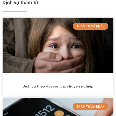
Dịch vụ thám tử
THÁM TỬ CÁ NHÂN
Dịch vụ theo dõi con cái chuyên nghiệp
THÁM TỬ CÁ NHÂN