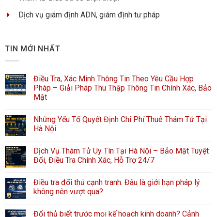
Dịch vụ giám định ADN, giám định tư pháp
TIN MỚI NHẤT
Điều Tra, Xác Minh Thông Tin Theo Yêu Cầu Hợp
Pháp – Giải Pháp Thu Thập Thông Tin Chính Xác, Bảo
Mật
Những Yếu Tố Quyết Định Chi Phí Thuê Thám Tử Tại
Hà Nội
Dịch Vụ Thám Tử Uy Tín Tại Hà Nội – Bảo Mật Tuyệt
Đối, Điều Tra Chính Xác, Hỗ Trợ 24/7
Điều tra đối thủ cạnh tranh: Đâu là giới hạn pháp lý
không nên vượt qua?
Đối thủ biết trước mọi kế hoạch kinh doanh? Cảnh